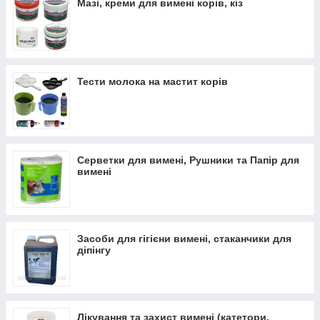
Мазі, креми для вимені корів, кіз
для захисту вимені від механічних пошкоджень
(спеціальна захисна сітка-кокон);
для раннього виявлення маститу (молочні тести на
мастит, лопатки для проби Шальма, стаканчик для
попереднього здоювання).
Тести молока на мастит корів
пристрої для видалення волосся з вимені.
Рекомендації по догляду за вим'ям див.
нижче
Серветки для вимені, Рушники та Папір для
вимені
Засоби для гігієни вимені, стаканчики для
діпінгу
Лікування та захист вимені (катетори,