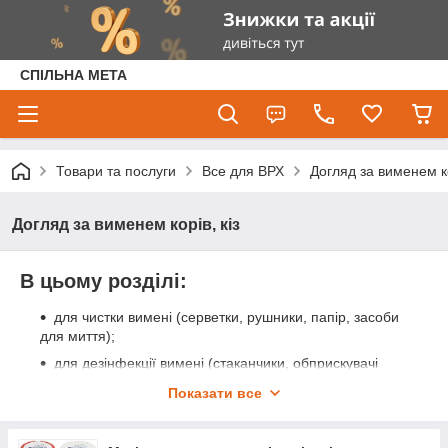
СПІЛЬНА МЕТА
Товари та послуги
Все для ВРХ
Догляд за вименем ко
Догляд за вименем корів, кіз
В цьому розділі:
для чистки вимені (серветки, рушники, папір, засоби
для миття);
для дезінфекції вимені (стаканчики, обприскувачі
дезінфікуючі, засіб для обробки вимені до і після
Показати все
доїння);
для догляду за вим'ям (мазі, гелі, бальзами, креми,
спреї, штифти соскові, розширювачі для сосків);