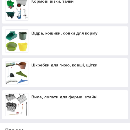
Кормові візки, тачки
кошики пластикові гнучкі;
совки-дозатори для корму.
Для транспортування та переміщення вантажів:
тачки робочі;
Відра, кошики, совки для корму
візки для мішків,
візки для вивезення трупів тварин
Для прибирання приміщень:
щітки, шкребки для гніою лопати, совки, очисники
взуття.
Шкребки для гною, ковші, щітки
Вила, лопати для ферми, стайні