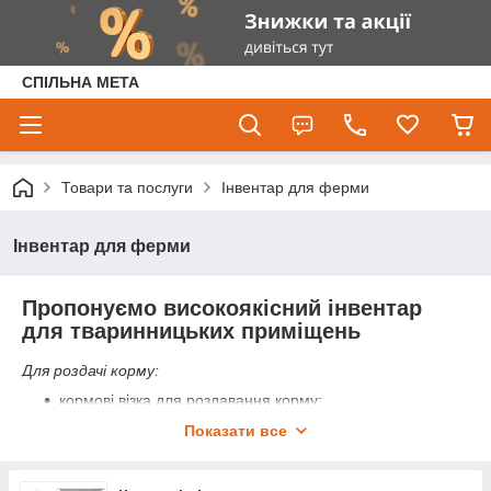
СПІЛЬНА МЕТА
Товари та послуги
Інвентар для ферми
Інвентар для ферми
Пропонуємо високоякісний інвентар
для тваринницьких приміщень
Для роздачі корму:
кормові візка для роздавання корму;
відра пластикові для роздавання корму, відра
Показати все
оцинковані, відра з нержавіючої сталі для харчових
продуктів;