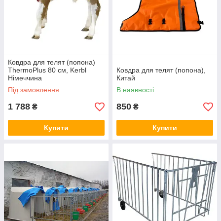
Ковдра для телят (попона)
ThermoPlus 80 см, Kerbl
Ковдра для телят (попона),
Німеччина
Китай
Під замовлення
В наявності
1 788
850
₴
₴
Купити
Купити