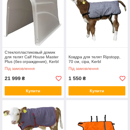
Стеклопластиковый домик
для телят Calf House Master
Ковдра для телят Ripstopp,
Plus (без ограждения), Kerbl
70 см, сіра, Kerbl
Германия
Під замовлення
Під замовлення
21 999
1 550
₴
₴
Купити
Купити