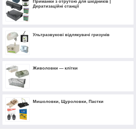
Приманки з отрутою для шкідників |
Дератизаційні станції
Ультразвукові відлякувачі гризунів
Хімічні інсектицидні засоби
Живоловки — клітки
Ультрафіолетові лампи для електричних знищувачів
комах
Мишоловки, Щуроловки, Пастки