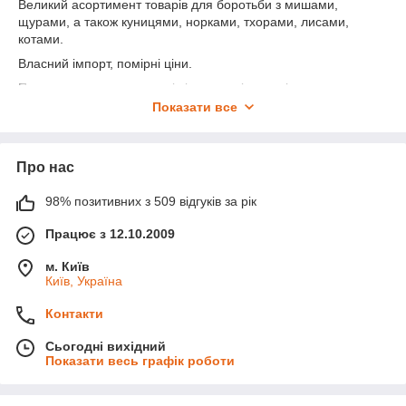
Пастки для комах і липучки
Великий асортимент товарів для боротьби з мишами,
щурами, а також куницями, норками, тхорами, лисами,
котами.
Власний імпорт, помірні ціни.
Пропонуємо ультразвукові відлякувачі гризунів, мишоловки,
щуроловки, дератизаційні станції, живоловки клітки, пастки.
Показати все
Про нас
98% позитивних з 509 відгуків за рік
Працює з 12.10.2009
м. Київ
Київ, Україна
Контакти
Сьогодні вихідний
Показати весь графік роботи