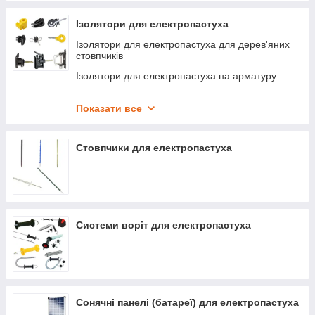
Ізолятори для електропастуха
Ізолятори для електропастуха для дерев'яних
стовпчиків
Ізолятори для електропастуха на арматуру
Ізолятори для електропастуха з метричною
різьбою
Показати все
Ізолятори для електропастуха кутові натяжні,
дверні та інші
Стовпчики для електропастуха
Системи воріт для електропастуха
Сонячні панелі (батареї) для електропастуха