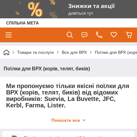
СПІЛЬНА МЕТА
Товари та послуги
Все для ВРХ
Поїлки для ВРХ (корів
Поїлки для ВРХ (корів, телят, биків)
Ми пропонуємо тільки якісні поїлки для
ВРХ (корів, телят, биків) від відомих
виробників: Suevia, La Buvette, JFC,
Kerbl, Farma, Lister.
У широкому асортименті індивідуальні
Показати все
автоматичні чашкові поїлки, поїлки
поплавкового типу з постійним рівнем води,
групові напувалки для худоби, незамерзаючі