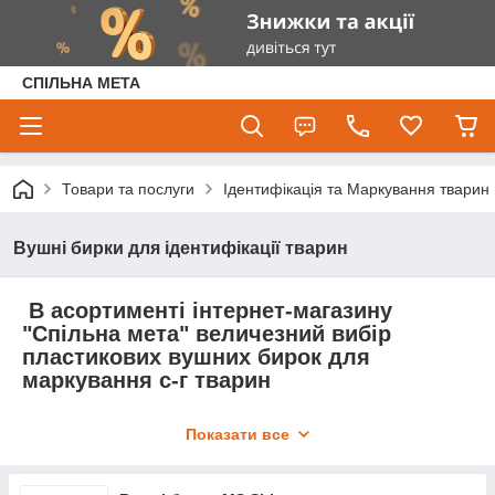
СПІЛЬНА МЕТА
Товари та послуги
Ідентифікація та Маркування тварин
Вушні бирки для ідентифікації тварин
В асортименті інтернет-магазину
"Спільна мета" величезний вибір
пластикових вушних бирок для
маркування с-г тварин
У нас можна замовити вушні бирки (кліпси)
Показати все
різних типів і розмірів від українських і
європейських виробників
Також ми пропонуємо пристрої для постановки вушних