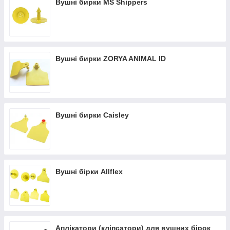
Вушні бирки MS Shippers
бирок, так звані (кліпсатори, аплікатори, біркувачі).
Див. нижче після списку товарів:
Маркування вушними бирками
Вушні бирки ZORYA ANIMAL ID
Вушні бирки Caisley
Вушні бірки Allflex
Аплікатори (кліпсатори) для вушних бірок