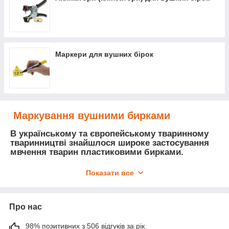
Маркери для вушних бірок
Маркування
вушними
бирками
В українському та європейському тваринному
тваринництві знайшлося широке застосування
мвчення тварин пластиковими бирками.
Найчастіше використовують пластмасові бирки на
Показати все
промислових комплексах і в спеціалізованих тваринних
фермах (мал. 1, 2).
Про нас
98% позитивних з 506 відгуків за рік