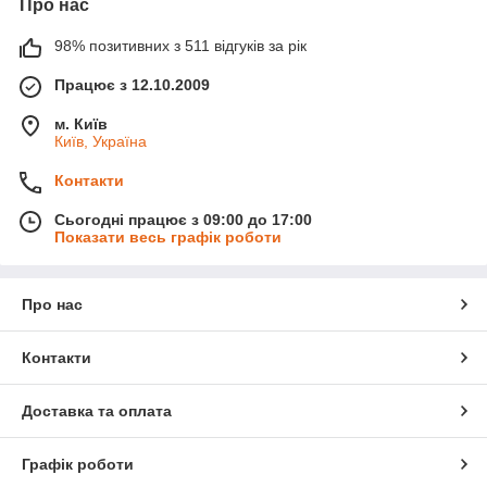
частина інструмента, що є собою
скільки прямих або
Про нас
вигнутих зубів,
пов'язаних нерухомо з поперечиною, або ж
є її частиною.
98% позитивних з 511 відгуків за рік
В
сучасному варіанті держак часто закінчується Т- або V-
Працює з 12.10.2009
подібною ручкою.
м. Київ
Київ, Україна
Контакти
Сьогодні працює з 09:00 до 17:00
Показати весь графік роботи
Про нас
Зубці: форма та кількість
Контакти
У класичному представленні це 4 злегка вигнуті зубці
круглого перерізу та загостреним кінцем, проте їхня кількість
Доставка та оплата
може варіюватися від 2 до 7.
Робоча частина вил буває зварною та кованною, як матеріал
Графік роботи
під час виготовлення використовується високовуглецева