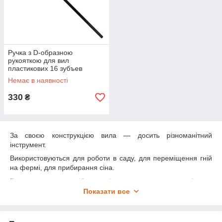
Ручка з D-образною
рукояткою для вил
пластикових 16 зубъев
Немає в наявності
330
₴
За своєю конструкцією вила — досить різноманітний
інструмент.
Використовуються для роботи в саду, для переміщення гній
на фермі, для прибирання сіна.
Вилами можна згрібати сміття, виконувати аерацію та
розпушування ґрунту, переміщати пухкі рослинні відходи,
Показати все
заготовлювати перегній і компост.
Вили складаються з
держака
, на який насаджена робоча