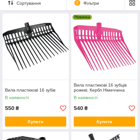
Весь інвентар дуже високої якості.
Сортування
0
Фільтри
Новинка
Вила пластикові 16 зубців
Вила пластикові 16 зубів
рожеві, Кербл Німеччина
В наявності
В наявності
550
540
₴
₴
Купити
Купити