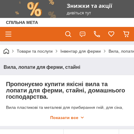
СПІЛЬНА МЕТА
Товари та послуги
Інвентар для ферми
Вила, лопат
Вила, лопати для ферми, стайні
Пропонуємо купити якісні вила та
лопати для ферми, стайні, домашнього
господарства.
Вила пластикові та металеві для прибирання гній, для сіна,
для коренеплодів, для силоса тощо.
Показати все
Лопатиметалеві та пластикові: совкові, штикові, для зерна,
для прибирання, для снігу.