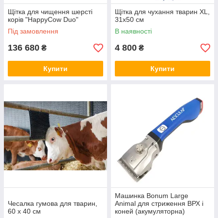
Щітка для чищення шерсті
Щітка для чухання тварин XL,
корів "HappyCow Duo"
31х50 см
Під замовлення
В наявності
136 680
4 800
₴
₴
Купити
Купити
Машинка Bonum Large
Чесалка гумова для тварин,
Animal для стриження ВРХ і
60 х 40 см
коней (акумуляторна)