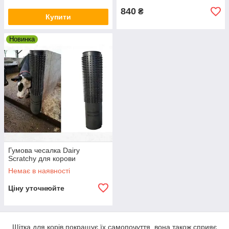
840
₴
Купити
Новинка
Гумова чесалка Dairy
Scratchy для корови
Немає в наявності
Ціну уточнюйте
Щітка для корів покращує їх самопочуття, вона також сприяє