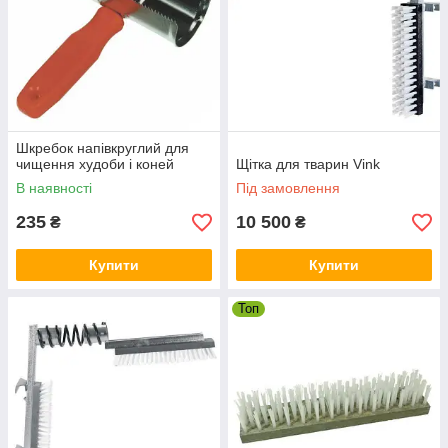
Шкребок напівкруглий для
чищення худоби і коней
Щітка для тварин Vink
В наявності
Під замовлення
235
10 500
₴
₴
Купити
Купити
Топ