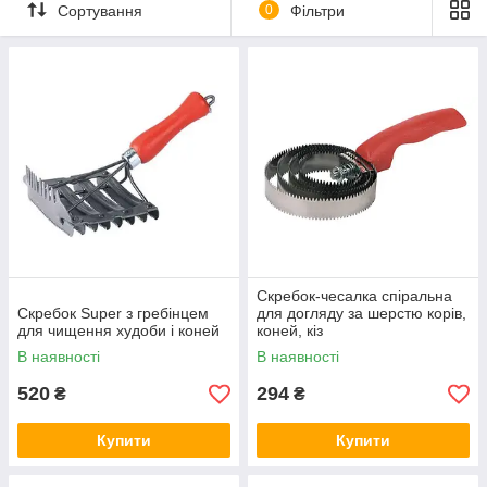
Сортування
0
Фільтри
Широкий асортимент скребків і щіток
Після списку товарів ви зможете прочитати основні
рекомендації по очищенню шкірних покривів ВРХ.
Скребок-чесалка спіральна
Скребок Super з гребінцем
для догляду за шерстю корів,
для чищення худоби і коней
коней, кіз
В наявності
В наявності
520
294
₴
₴
Купити
Купити