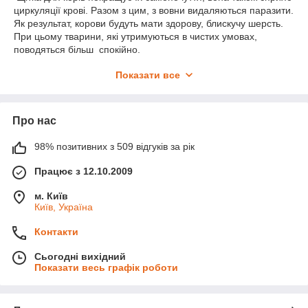
циркуляції крові. Разом з цим, з вовни видаляються паразити.
Як результат, корови будуть мати здорову, блискучу шерсть.
При цьому тварини, які утримуються в чистих умовах,
поводяться більш спокійно.
Чистка корів спеціальними щітками не тільки звільняє шкіру
Показати все
від паразитів, лишайних і грибкових захворювань, але і є
своєрідним масажером. Завдяки цьому кровообіг тварини
покращується, посилюється робота сальних і потових залоз,
відбувається стимуляція обміну речовин, а
Про нас
також підвищується молочна продуктивність.
98% позитивних з 509 відгуків за рік
Рекомендації з чищення ВРХ:
Працює з 12.10.2009
чистити потрібно досить жорсткими щітками;
м. Київ
проводити очищення щодня;
Київ, Україна
чистку проводити як мінімум за пів години, годину
Контакти
до доїння;
під час годування краще корову не чіпати і не
Сьогодні вихідний
чистити, оскільки це може вплинути її апетит;
Показати весь графік роботи
щітки періодично потрібно промивати проточною
водою;