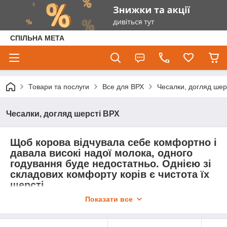
СПІЛЬНА МЕТА
Товари та послуги
Все для ВРХ
Чесалки, догляд шер
Чесалки, догляд шерсті ВРХ
Щоб корова відчувала себе комфортно і
давала високі надої молока, одного
годування буде недостатньо. Однією зі
складових комфорту корів є чистота їх
шерсті.
Показати все
В нашому магазині "Спільна мета" представлені
різноманітні щітки, шкребки та чесалки для ВРХ
від відомих європейських компаній.