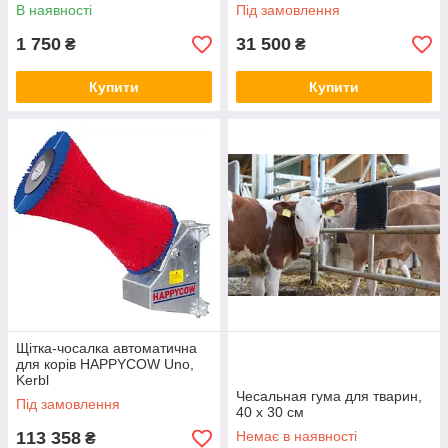
В наявності
Під замовлення
1 750
31 500
₴
₴
Купити
Купити
Щітка-чосалка автоматична
для корів HAPPYCOW Uno,
Kerbl
Чесальная гума для тварин,
Під замовлення
40 х 30 см
113 358
Немає в наявності
₴