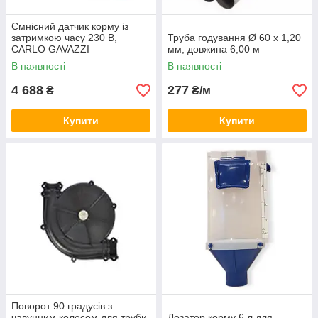
Ємнісний датчик корму із
затримкою часу 230 В,
Труба годування Ø 60 х 1,20
CARLO GAVAZZI
мм, довжина 6,00 м
В наявності
В наявності
4 688
277
₴
₴/м
Купити
Купити
Поворот 90 градусів з
чавунним колесом для труби
Дозатор корму 6 л для