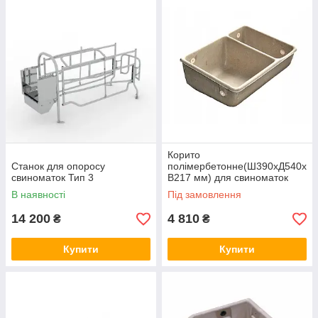
Корито
Станок для опоросу
полімербетонне(Ш390хД540х
свиноматок Тип 3
В217 мм) для свиноматок
В наявності
Під замовлення
14 200
4 810
₴
₴
Купити
Купити