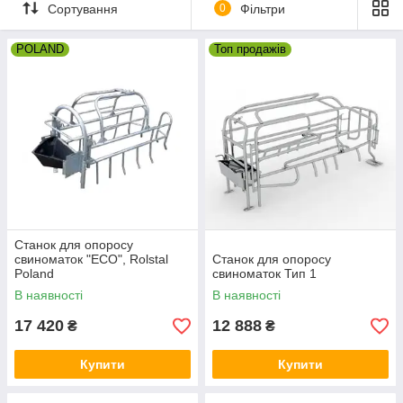
затискання поросять. Крім того, пологові верстати,
Сортування
0
Фільтри
пропоновані компанією ДП "СПІЛЬНА МЕТА", обладнані
роздільними дугами, які гарантують вільний доступ поросять
POLAND
Топ продажів
до виміни свиноматки.
Станок для опоросу
свиноматок "ECO", Rolstal
Станок для опоросу
Poland
свиноматок Тип 1
В наявності
В наявності
17 420
12 888
₴
₴
Купити
Купити