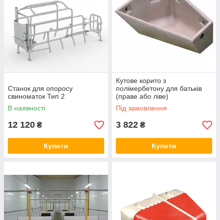
Кутове корито з
Станок для опоросу
полімербетону для батьків
свиноматок Тип 2
(праве або ліве)
В наявності
Під замовлення
12 120
3 822
₴
₴
Купити
Купити