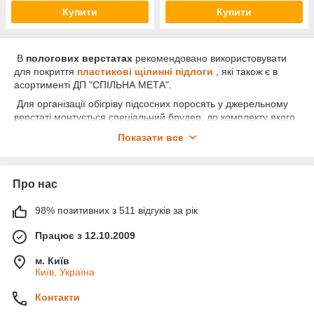
Купити
Купити
В
пологових верстатах
рекомендовано використовувати
для покриття
пластикові щілинні підлоги
, які також є в
асортименті ДП "СПІЛЬНА МЕТА".
Для організації обігріву підсосних поросять у джерельному
верстаті монтується спеціальний брудер, до комплекту якого
входить
інфрачервона лампа
и
захисний
абажур
з
Показати все
регулятором потужності. Так само для обігрівання підсосних
поросять доцільно використовувати
склопластикові
килимки
розміром 900*400 і 1200*400 мм, які більше
Про нас
економлять електроенергію й мають гарантійний термін
експлуатації 1 рік.
98% позитивних з 511 відгуків за рік
Фото пологових верстатів для опороса свиноматок:
Працює з 12.10.2009
м. Київ
Київ, Україна
Контакти