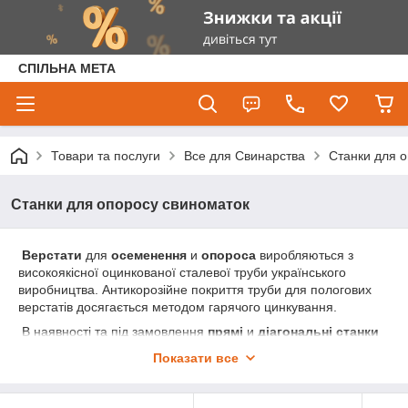
СПІЛЬНА МЕТА
Товари та послуги
Все для Свинарства
Станки для 
Станки для опоросу свиноматок
Верстати
для
осеменення
и
опороса
виробляються з
високоякісної оцинкованої сталевої труби українського
виробництва. Антикорозійне покриття труби для пологових
верстатів досягається методом гарячого цинкування.
В наявності та під замовлення
прямі
и
діагональні станки
для
пологових боксів
різних типів і розмірів.
Показати все
Станки для опороса
використовуються
для запобігання можливості різкого опускання свиноматки та