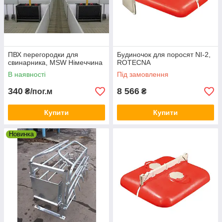
ПВХ перегородки для
Будиночок для поросят NI-2,
свинарника, MSW Німеччина
ROTECNA
В наявності
Під замовлення
340
8 566
₴/пог.м
₴
Купити
Купити
Новинка