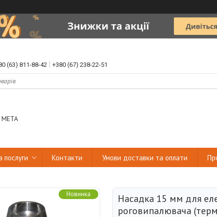
80 (63) 811-88-42
+380 (67) 238-22-51
 МЕТА
а послуги
Контакти
Умови доставки та оплати
Пр
Новинка
Насадка 15 мм для ел
роговипалювача (терм