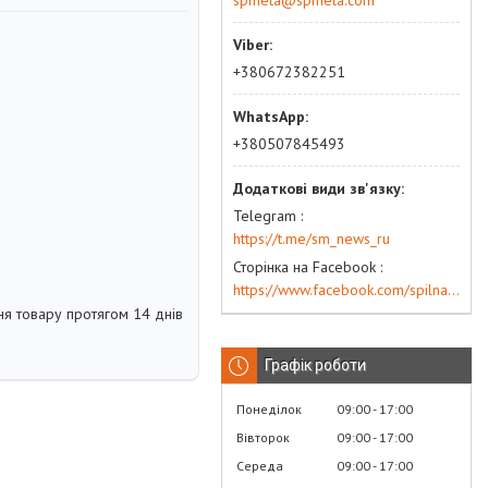
spmeta@spmeta.com
+380672382251
+380507845493
Telegram
https://t.me/sm_news_ru
Сторінка на Facebook
https://www.facebook.com/spilna.meta
я товару протягом 14 днів
Графік роботи
Понеділок
09:00
17:00
Вівторок
09:00
17:00
Середа
09:00
17:00