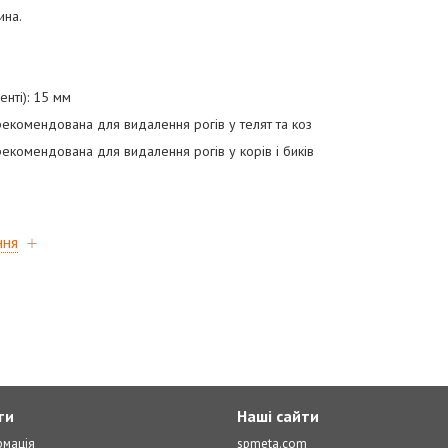
ина.
енті): 15 мм
екомендована для видалення рогів у телят та коз
екомендована для видалення рогів у корів і биків
ння
ти
Наші сайти
рмація
spmeta.com