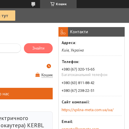
Кошик
Контакти
Знайти
Київ, Україна
+380 (67) 320-15-65
Багатоканальний телефон
Кошик
+380 (63) 811-88-42
+380 (67) 238-22-51
о нас
https://spilna-meta.com.ua/ua/
ектричного
окаутера) KERBL