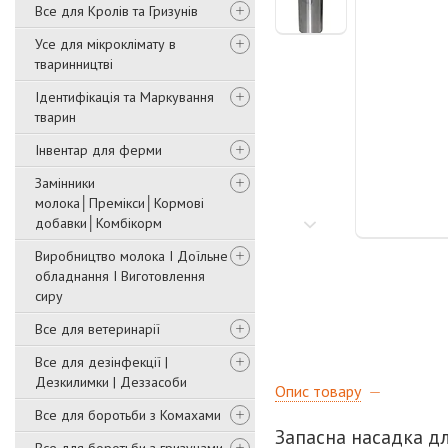
Все для Кролів та Гризунів
Усе для мікроклімату в
тваринництві
Ідентифікація та Маркування
тварин
Інвентар для ферми
Замінники
молока│Премікси│Кормові
добавки│Комбікорм
Виробництво молока І Доїльне
обладнання І Виготовлення
сиру
Все для ветеринарії
Все для дезінфекції |
Дезкилимки | Деззасоби
Опис товару
Все для боротьби з Комахами
Запасна насадка д