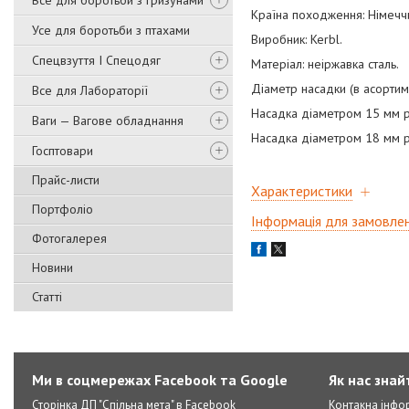
Все для боротьби з гризунами
Країна походження: Німечч
Усе для боротьби з птахами
Виробник: Kerbl.
Спецвзуття І Спецодяг
Матеріал: неіржавка сталь.
Діаметр насадки (в асортим
Все для Лабораторії
Насадка діаметром 15 мм р
Ваги — Вагове обладнання
Насадка діаметром 18 мм р
Госптовари
Прайс-листи
Характеристики
Портфоліо
Інформація для замовле
Фотогалерея
Новини
Статті
Ми в соцмережах Facebook та Google
Як нас знай
Сторінка ДП "Спільна мета" в Facebook
Контакна інфо