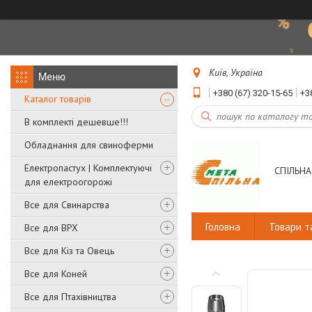
Київ, Україна
+380 (67) 320-15-65
+3
Каталог товарів
В комплекті дешевше!!!
Обладнання для свиноферми
Електропастух | Комплектуючі
СПІЛЬНА
для електроогорожі
Все для Свинарства
Головна
Товари т
Все для ВРХ
Все для Кіз та Овець
Все для Коней
Все для Птахівництва