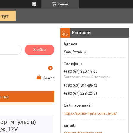
Кошик
Контакти
Знайти
Київ, Україна
+380 (67) 320-15-65
Багатоканальний телефон
Кошик
+380 (63) 811-88-42
+380 (67) 238-22-51
о нас
https://spilna-meta.com.ua/ua/
ор імпульсів)
Дж, 12V