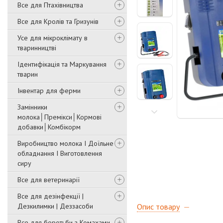
Все для Птахівництва
Все для Кролів та Гризунів
Усе для мікроклімату в
тваринництві
Ідентифікація та Маркування
тварин
Інвентар для ферми
Замінники
молока│Премікси│Кормові
добавки│Комбікорм
Виробництво молока І Доїльне
обладнання І Виготовлення
сиру
Все для ветеринарії
Все для дезінфекції |
Дезкилимки | Деззасоби
Опис товару
Все для боротьби з Комахами