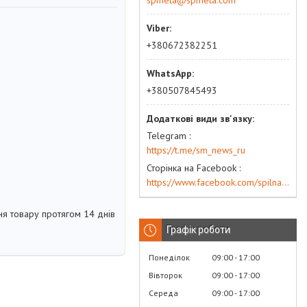
spmeta@spmeta.com
+380672382251
+380507845493
Telegram
https://t.me/sm_news_ru
Сторінка на Facebook
https://www.facebook.com/spilna.meta
я товару протягом 14 днів
Графік роботи
Понеділок
09:00
17:00
Вівторок
09:00
17:00
Середа
09:00
17:00