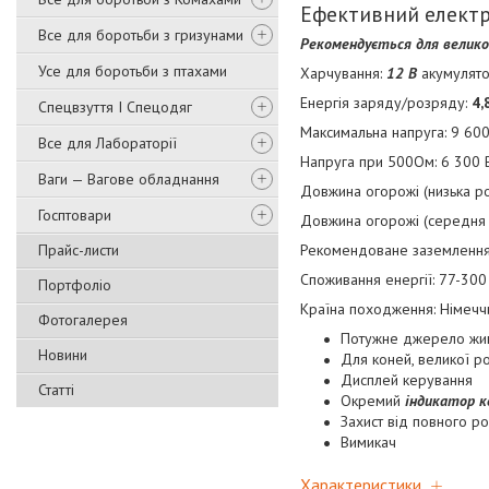
Ефективний електр
Все для боротьби з гризунами
Рекомендується для великої 
Усе для боротьби з птахами
Харчування:
12 В
акумулято
Енергія заряду/розряду:
4,
Спецвзуття І Спецодяг
Максимальна напруга: 9 600
Все для Лабораторії
Напруга при 500Ом: 6 300 
Ваги — Вагове обладнання
Довжина огорожі (низька ро
Госптовари
Довжина огорожі (середня р
Прайс-листи
Рекомендоване заземлення:
Споживання енергії: 77-300
Портфоліо
Країна походження: Німечч
Фотогалерея
Потужне джерело жив
Новини
Для коней, великої ро
Дисплей керування
Статті
Окремий
індикатор к
Захист від повного р
Вимикач
Характеристики