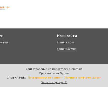
ння
ти
Наші сайти
рмація
spmeta.com
spmeta.lviv.ua
Сайт створений на маркетплейсі
Prom.ua
Продавець на Bigl.ua
СПІЛЬНА МЕТА |
Поскаржитися на контент
|
Політика конфіденційності
Select Language
▼