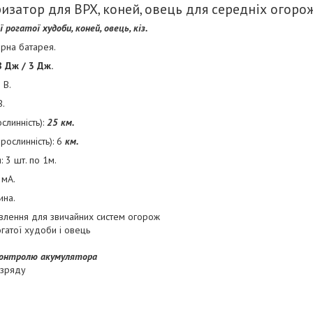
изатор для ВРХ, коней, овець для середніх огоро
рогатої худоби, коней, овець, кіз.
рна батарея.
8 Дж / 3 Дж.
 В.
В.
слинність):
25 км.
ослинність): 6
км.
 3 шт. по 1м.
 мА.
ина.
лення для звичайних систем огорож
гатої худоби і овець
онтролю акумулятора
озряду