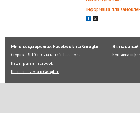
Інформація для замовле
Ми в соцмережах Facebook та Google
Як нас знай
Сторінка ДП "Спільна мета" в Facebook
Контакна інфо
Наша група в Facebook
Наша спільнота в Google+