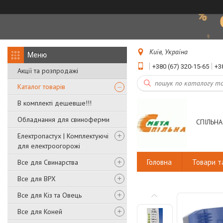
Київ, Україна
+380 (67) 320-15-65
+3
Акції та розпродажі
Каталог товарів
В комплекті дешевше!!!
Обладнання для свиноферми
СПІЛЬНА
Електропастух | Комплектуючі
для електроогорожі
Головна
Товари т
Все для Свинарства
Все для ВРХ
Все для Кіз та Овець
Все для Коней