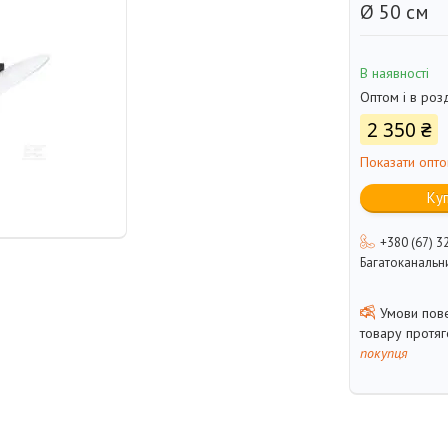
Ø 50 см
В наявності
Оптом і в роз
2 350 ₴
Показати опто
Ку
+380 (67) 3
Багатоканальн
товару протя
покупця