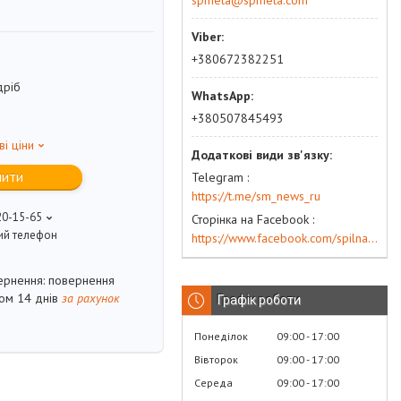
spmeta@spmeta.com
+380672382251
дріб
+380507845493
ві ціни
пити
Telegram
https://t.me/sm_news_ru
20-15-65
Сторінка на Facebook
ий телефон
https://www.facebook.com/spilna.meta
повернення
гом 14 днів
за рахунок
Графік роботи
Понеділок
09:00
17:00
Вівторок
09:00
17:00
Середа
09:00
17:00