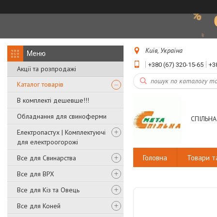
Київ, Україна
+380 (67) 320-15-65
+3
Акції та розпродажі
Каталог товарів
В комплекті дешевше!!!
Обладнання для свиноферми
СПІЛЬНА
Електропастух | Комплектуючі
для електроогорожі
Головна
Товари т
Все для Свинарства
Все для ВРХ
Все для Кіз та Овець
Все для Коней