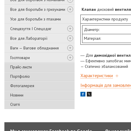
Все для боротьби з гризунами
Клапан
дисковий
вентиля
Усе для боротьби з птахами
Характеристики продукту
Спецвзуття І Спецодяг
Діаметр:
Все для Лабораторії
Матеріал:
Ваги — Вагове обладнання
― Для
димохідної вентил
Госптовари
― Ефективно запобігає мим
— Статично збалансований
Прайс-листи
Характеристики
Портфоліо
Інформація для замовле
Фотогалерея
Новини
Статті