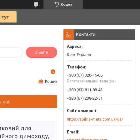
Кошик
Контакти
Знайти
Київ, Україна
+380 (67) 320-15-65
Багатоканальний телефон
Кошик
+380 (63) 811-88-42
+380 (67) 238-22-51
о нас
https://spilna-meta.com.ua/ua/
лковий для
ійного димоходу,