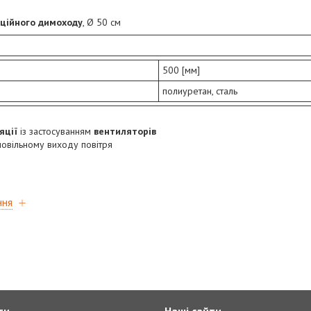
ційного димоходу
, Ø 50 см
500 [мм]
полиуретан, сталь
яції
із застосуванням
вентиляторів
овільному виходу повітря
ння