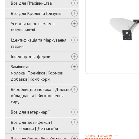
Все для Птахівництва
Все для Кролів та Гризунів
Усе для мікроклімату в
тваринництві
Ідентифікація та Маркування
тварин
Інвентар для ферми
Замінники
молока│Премікси│Кормові
добавки│Комбікорм
Виробництво молока І Доїльне
обладнання І Виготовлення
сиру
Все для ветеринарії
Все для дезінфекції |
Дезкилимки | Деззасоби
Опис товару
Все для боротьби з Комахами