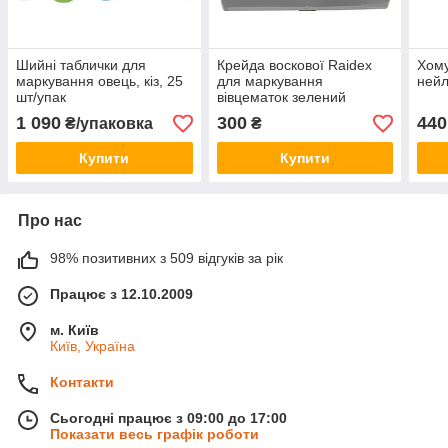
Шийні таблички для
Крейда воскової Raidex
Хому
маркування овець, кіз, 25
для маркування
ней
шт/упак
вівцематок зелений
1 090
300
440
₴/упаковка
₴
Купити
Купити
Про нас
98% позитивних з 509 відгуків за рік
Працює з 12.10.2009
м. Київ
Київ, Україна
Контакти
Сьогодні працює з 09:00 до 17:00
Показати весь графік роботи