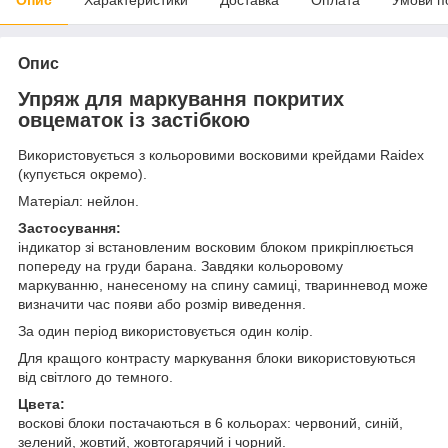
Опис
Упряж для маркування покритих
овцематок із застібкою
Використовується з кольоровими восковими крейдами Raidex
(купується окремо).
Матеріал: нейлон.
Застосування:
індикатор зі встановленим восковим блоком прикріплюється
попереду на груди барана. Завдяки кольоровому
маркуванню, нанесеному на спину самиці, тваринневод може
визначити час появи або розмір виведення.
За один період використовується один колір.
Для кращого контрасту маркування блоки використовуються
від світлого до темного.
Цвета:
воскові блоки постачаються в 6 кольорах: червоний, синій,
зелений, жовтий, жовтогарячий і чорний.