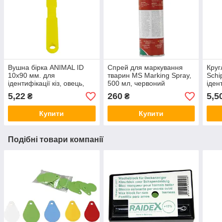
Вушна бірка ANIMAL ID
Спрей для маркування
Круг
10х90 мм. для
тварин MS Marking Spray,
Schi
ідентифікації кіз, овець,
500 мл, червоний
іден
собак, кроликів
овец
5,22
260
5,5
₴
₴
жовт
Купити
Купити
Подібні товари компанії