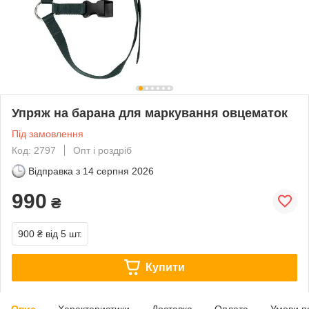
Упряж на барана для маркування овцематок
Під замовлення
Код: 2797
Опт і роздріб
Відправка з
14 серпня 2026
990
₴
900 ₴
від 5 шт.
Купити
Опис
Характеристики
Доставка
Оплата
Умови п