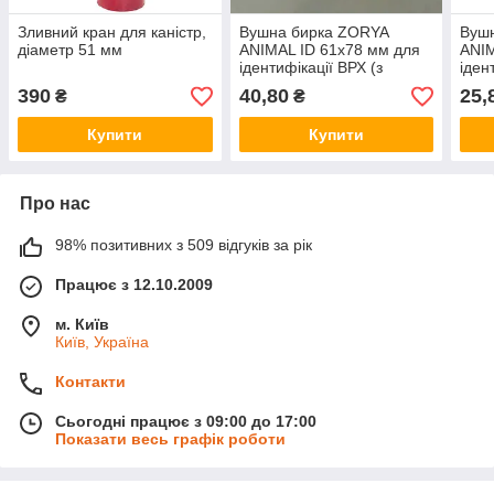
Зливний кран для каністр,
Вушна бирка ZORYA
Вуш
діаметр 51 мм
ANIMAL ID 61х78 мм для
ANIM
ідентифікації ВРХ (з
іден
індивідуальним номером)
390
40,80
25,
₴
₴
Купити
Купити
Про нас
98% позитивних з 509 відгуків за рік
Працює з 12.10.2009
м. Київ
Київ, Україна
Контакти
Сьогодні працює з 09:00 до 17:00
Показати весь графік роботи