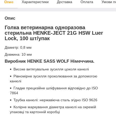
Опис
Характеристики
Доставка
Оплата
Умови п
Опис
Голка ветеринарна одноразова
стерильна HENKE-JECT 21G HSW Luer
Lock, 100 шт/упак
Діаметр: 0,8 мм
Довжина: 10 мм
Виробник HENKE SASS WOLF Німеччина.
Високе витягувальне зусилля цоколя канюлі
Рівномірне зусилля проколювання за допомогою
канюлі
Гладке прецизійне шліфування відповідно до ISO
7864
Трубка канюлі: нержавіюча сталь згідно ISO 9626
Колірне маркування діаметра канюлі на окремій
упаковці та картонній коробці