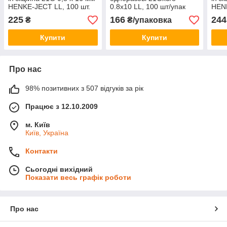
HENKE-JECT LL, 100 шт.
0.8х10 LL, 100 шт/упак
HENK
225
166
244
₴
₴/упаковка
Купити
Купити
Про нас
98% позитивних з 507 відгуків за рік
Працює з 12.10.2009
м. Київ
Київ, Україна
Контакти
Сьогодні вихідний
Показати весь графік роботи
Про нас