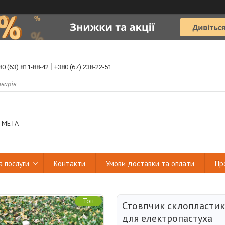
80 (63) 811-88-42
+380 (67) 238-22-51
 МЕТА
а послуги
Контакти
Умови доставки та оплати
Пр
Топ
Стовпчик склопластик
для електропастуха