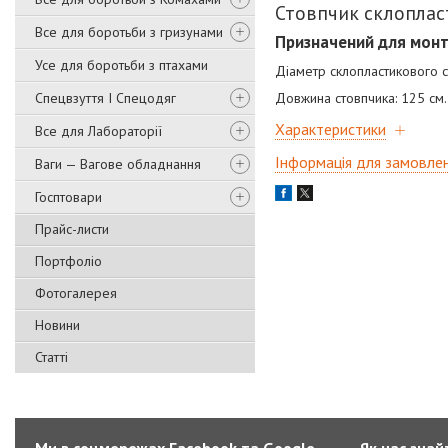
Стовпчик склопла
Все для боротьби з гризунами
Призначений для монта
Усе для боротьби з птахами
Діаметр склопластикового с
Спецвзуття І Спецодяг
Довжина стовпчика: 125 см.
Характеристики
Все для Лабораторії
Інформація для замовле
Ваги — Вагове обладнання
Госптовари
Прайс-листи
Портфоліо
Фотогалерея
Новини
Статті