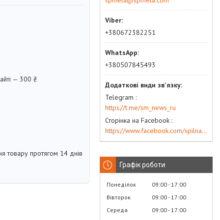
spmeta@spmeta.com
+380672382251
+380507845493
айті — 300 ₴
Telegram
https://t.me/sm_news_ru
Сторінка на Facebook
https://www.facebook.com/spilna.meta
я товару протягом 14 днів
Графік роботи
Понеділок
09:00
17:00
Вівторок
09:00
17:00
Середа
09:00
17:00