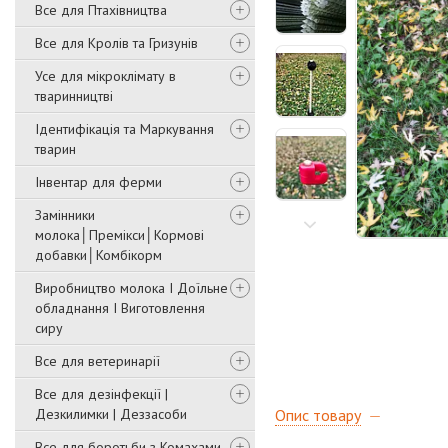
Все для Птахівництва
Все для Кролів та Гризунів
Усе для мікроклімату в
тваринництві
Ідентифікація та Маркування
тварин
Інвентар для ферми
Замінники
молока│Премікси│Кормові
добавки│Комбікорм
Виробництво молока І Доїльне
обладнання І Виготовлення
сиру
Все для ветеринарії
Все для дезінфекції |
Дезкилимки | Деззасоби
Опис товару
Все для боротьби з Комахами