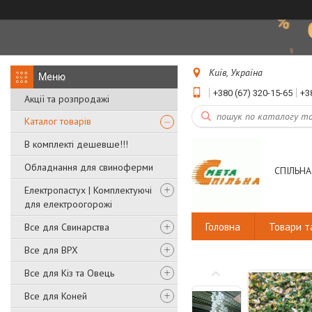
Київ, Україна
+380 (67) 320-15-65
+3
Акції та розпродажі
Каталог товарів
В комплекті дешевше!!!
Обладнання для свиноферми
СПІЛЬНА
Електропастух | Комплектуючі
для електроогорожі
Головна
Товари т
Все для Свинарства
Все для ВРХ
Все для Кіз та Овець
Все для Коней