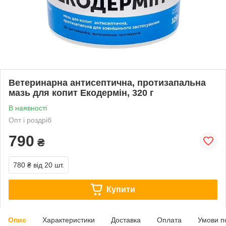
Ветеринарна антисептична, протизапальна
мазь для копит Екодермін, 320 г
В наявності
Опт і роздріб
790
₴
780 ₴
від 20 шт.
Купити
Опис
Характеристики
Доставка
Оплата
Умови п