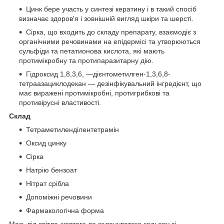
Цинк бере участь у синтезі кератину і в такий спосіб
визначає здоров'я і зовнішній вигляд шкіри та шерсті.
Сірка, що входить до складу препарату, взаємодіє з
органічними речовинами на епідермісі та утворюються
сульфіди та петатионова кислота, які мають
протимікробну та протипаразитарну дію.
Гідроксид 1,8,3,6, —дієнтометилген-1,3,6,8-
тетраазациклодекан — дезінфікувальний інгредієнт, що
має виражені протимікробні, протигрибкові та
противірусні властивості.
Склад
Тетраметиленділентетрамін
Оксид цинку
Сірка
Натрію бензоат
Нітрат срібла
Допоміжні речовини
Фармакологічна форма