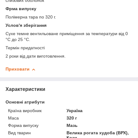
слизових оболонок
Ф
рма випуску
Полімерна тара по 320 г.
У
слов'я зберігання
Сухе темне вентильоване приміщення за температури від 0
°C до 25 °C.
Термін придатності
2 роки від дати виготовлення.
Приховати
Характеристики
Основні атрибути
Країна виробник
Україна
Маса
320 г
Форма випуску
Мазь
Вид тварин
Велика рогата худоба (ВРХ),
Кози