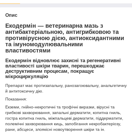
Опис
Екодермін — ветеринарна мазь з
антибактеріальною, антигрибковою та
противірусною дією, антиоксидантними
та імуномодулювальними
властивостями
Екодермін відновлює захисні та регенеративні
властивості шкіри тварин, перешкоджає
деструктивним процесам, покращує
мікроциркуляцію
Препарат має протизапальну, ранозагоювальну, анальгетичну
й антитоксичну дію.
Показання:
Екземи, гнійно-некротичні та трофічні виразки, вірусні та
грибкові захворювання, запальні дерматити, копитна гниль,
гостра копитна гниль, міжпальцеві дерматити, піддерматити,
полемічні захворювання киць, запобігання некробактеріозу,
рани, абсцеси, злоякісні новоутворення шкіри та ін.