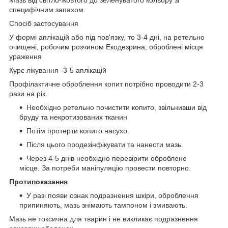
Мазь від світло-жовтого до зеленуватого кольору зі
специфічним запахом.
Спосіб застосування
У формі аплікацій або під пов'язку, то 3-4 дні, на ретельно
очищені, робочим розчином Екодезрина, оброблені місця
ураження
Курс лікування -3-5 аплікацій
Профілактичне оброблення копит потрібно проводити 2-3
рази на рік.
Необхідно ретельно почистити копито, звільнивши від
бруду та некротизованих тканин
Потім протерти копито насухо.
Після цього продезінфікувати та нанести мазь.
Через 4-5 днів необхідно перевірити оброблене
місце. За потреби маніпуляцію провести повторно.
Протипоказання
У разі появи ознак подразнення шкіри, оброблення
припиняють, мазь знімають тампоном і змивають.
Мазь не токсична для тварин і не викликає подразнення