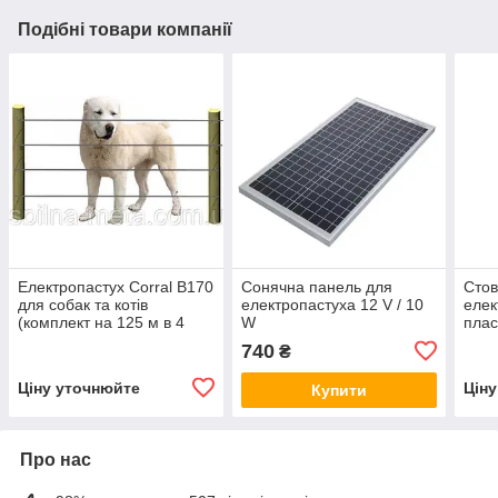
Подібні товари компанії
Електропастух Corral B170
Сонячна панель для
Стов
для собак та котів
електропастуха 12 V / 10
елек
(комплект на 125 м в 4
W
плас
линии)
см 
740
₴
Ціну уточнюйте
Цін
Купити
Про нас