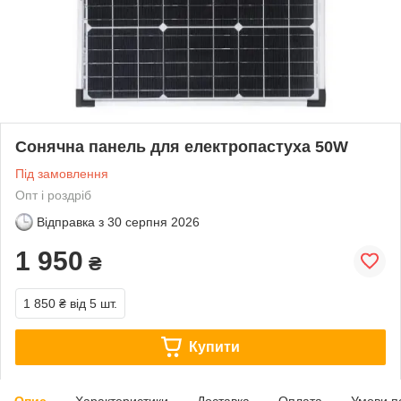
Сонячна панель для електропастуха 50W
Під замовлення
Опт і роздріб
Відправка з
30 серпня 2026
1 950
₴
1 850 ₴
від 5 шт.
Купити
Опис
Характеристики
Доставка
Оплата
Умови п