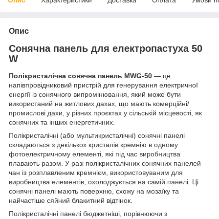
Опис
Сонячна панель для електропастуха 50
W
Полікристалічна сонячна панель MWG-50
— це
напівпровідниковий пристрій для генерування електричної
енергії із сонячного випромінювання, який може бути
використаний на житлових дахах, що мають комерційні/
промислові дахи, у різних проєктах у сільській місцевості, як
сонячних та інших енергетичних.
Полікристалічні (або мультикристалічні) сонячні панелі
складаються з декількох кристалів кремнію в одному
фотоелектричному елементі, які під час виробництва
плавають разом. У разі полікристалічних сонячних панелей
чан із розплавленим кремнієм, використовуваним для
виробництва елементів, охолоджується на самій панелі. Ці
сонячні панелі мають поверхню, схожу на мозаїку та
найчастіше сяйний блакитний відтінок.
Полікристалічні панелі бюджетніші, порівнюючи з