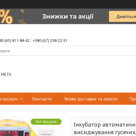
80 (63) 811-88-42
+380 (67) 238-22-51
 МЕТА
а послуги
Контакти
Умови доставки та оплати
Пр
Хит продаж
Інкубатор автоматичн
висиджування гусячих,