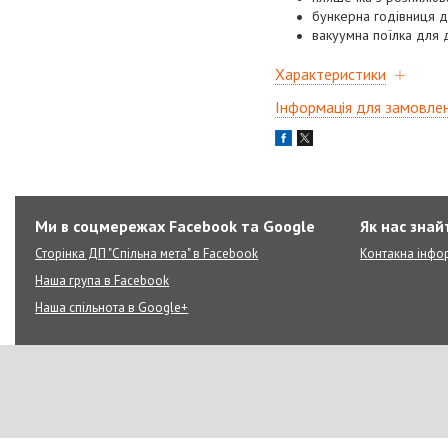
бункерна годівниця д
вакуумна поїлка для 
Характеристики
Інформація для замовле
Ми в соцмережах Facebook та Google
Як нас знай
Сторінка ДП "Спільна мета" в Facebook
Контакна інфо
Наша група в Facebook
Наша спільнота в Google+