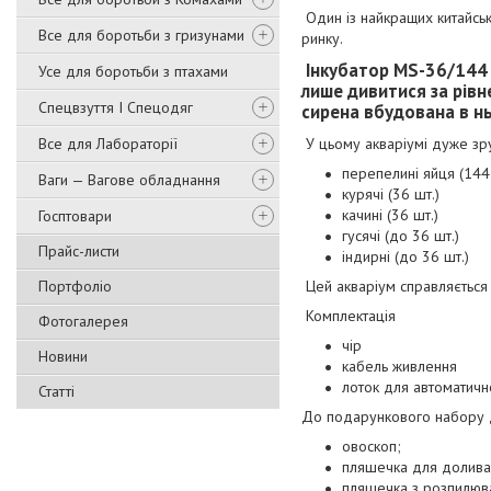
Один із найкращих китайськ
Все для боротьби з гризунами
ринку.
Інкубатор MS-36/144
Усе для боротьби з птахами
лише дивитися за рівн
Спецвзуття І Спецодяг
сирена вбудована в н
Все для Лабораторії
У цьому акваріумі дуже зр
перепелині яйця (144
Ваги — Вагове обладнання
курячі (36 шт.)
качині (36 шт.)
Госптовари
гусячі (до 36 шт.)
Прайс-листи
індирні (до 36 шт.)
Портфоліо
Цей акваріум справляється 
Комплектація
Фотогалерея
чір
Новини
кабель живлення
лоток для автоматичн
Статті
До подарункового набору д
овоскоп;
пляшечка для долива
пляшечка з розпилюв