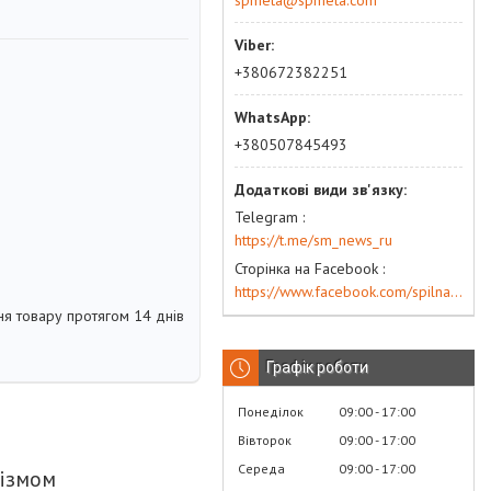
spmeta@spmeta.com
+380672382251
+380507845493
Telegram
https://t.me/sm_news_ru
Сторінка на Facebook
https://www.facebook.com/spilna.meta
я товару протягом 14 днів
Графік роботи
Понеділок
09:00
17:00
Вівторок
09:00
17:00
Середа
09:00
17:00
нізмом