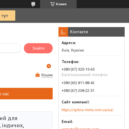
Кошик
Контакти
Знайти
Київ, Україна
+380 (67) 320-15-65
Багатоканальний телефон
Кошик
+380 (63) 811-88-42
+380 (67) 238-22-51
о нас
https://spilna-meta.com.ua/ua/
ий для
 індичих,