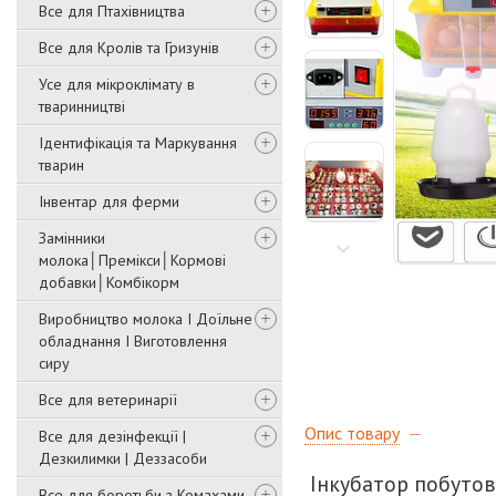
Все для Птахівництва
Все для Кролів та Гризунів
Усе для мікроклімату в
тваринництві
Ідентифікація та Маркування
тварин
Інвентар для ферми
Замінники
молока│Премікси│Кормові
добавки│Комбікорм
Виробництво молока І Доїльне
обладнання І Виготовлення
сиру
Все для ветеринарії
Опис товару
Все для дезінфекції |
Дезкилимки | Деззасоби
Інкубатор побуто
Все для боротьби з Комахами