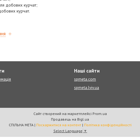
ля добових курчат;
добових курчат.
ння
ти
Наші сайти
рмація
spmeta.com
spmeta.lviv.ua
Сайт створений на маркетплейсі
Prom.ua
Продавець на Bigl.ua
СПІЛЬНА МЕТА |
Поскаржитися на контент
|
Політика конфіденційності
Select Language
▼