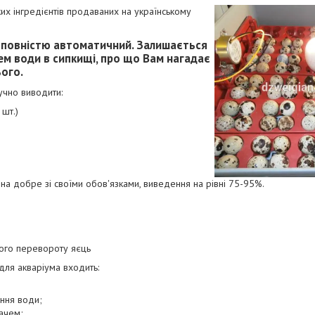
их інгредієнтів продаваних на українському
 повністю автоматичний. Залишається
ем води в сипкищі, про що Вам нагадає
ього.
учно виводити:
 шт.)
на добре зі своїми обов'язками, виведення на рівні 75-95%.
ого перевороту яєць
ля акваріума входить:
ння води;
ачем;