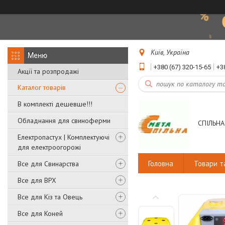
Київ, Україна
+380 (67) 320-15-65
+3
Акції та розпродажі
Каталог товарів
В комплекті дешевше!!!
Обладнання для свиноферми
СПІЛЬНА
Електропастух | Комплектуючі
для електроогорожі
Головна
Товари т
Все для Свинарства
Все для ВРХ
Все для Кіз та Овець
Все для Коней