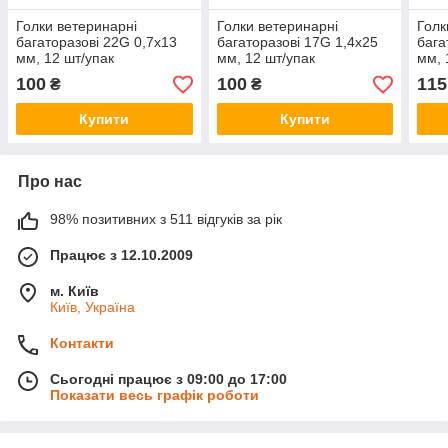
Голки ветеринарні
Голки ветеринарні
Голк
багаторазові 22G 0,7х13
багаторазові 17G 1,4х25
бага
мм, 12 шт/упак
мм, 12 шт/упак
мм, 
100
100
115
₴
₴
Купити
Купити
Про нас
98% позитивних з 511 відгуків за рік
Працює з 12.10.2009
м. Київ
Київ, Україна
Контакти
Сьогодні працює з 09:00 до 17:00
Показати весь графік роботи