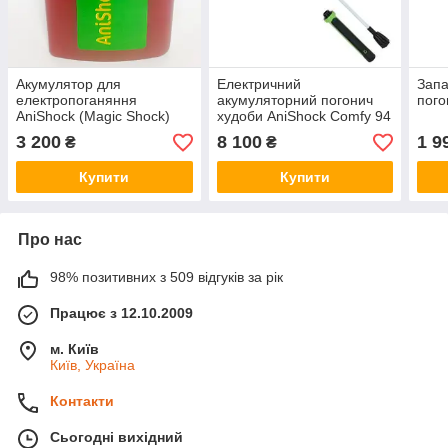
Акумулятор для
Електричний
Запа
електропоганяння
акумуляторний погонич
пого
AniShock (Magic Shock)
худоби AniShock Comfy 94
Pro 2500, Kerbl Німеччина
см, Kerbl Німеччина
3 200
8 100
1 9
₴
₴
Купити
Купити
Про нас
98% позитивних з 509 відгуків за рік
Працює з 12.10.2009
м. Київ
Київ, Україна
Контакти
Сьогодні вихідний