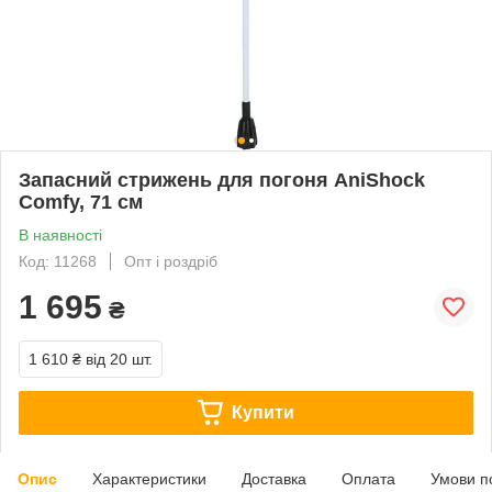
Запасний стрижень для погоня AniShock
Comfy, 71 см
В наявності
Код: 11268
Опт і роздріб
1 695
₴
1 610 ₴
від 20 шт.
Купити
Опис
Характеристики
Доставка
Оплата
Умови п