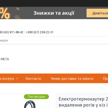
80 (63) 811-88-42
+380 (67) 238-22-51
 МЕТА
а послуги
Контакти
Умови доставки та оплати
Пр
Топ продаж
Електротермокаутер 
видалення рогів у кіз 