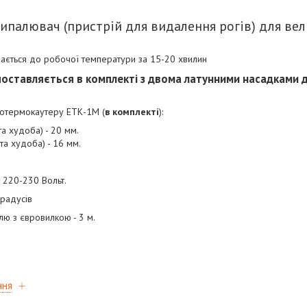
палювач (пристрій для видалення рогів) для вели
ається до робочої температури за 15-20 хвилин
оставляється в комплекті з двома латунними насадками дл
ротермокаутеру ЕТК-1М (
в комплекті
):
а худоба) - 20 мм.
та худоба) - 16 мм.
 220-230 Вольт.
градусів
ю з євровилкою - 3 м.
ння