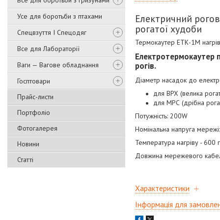
Все для боротьби з гризунами
Усе для боротьби з птахами
Електричний рогови
рогатої худоби
Спецвзуття І Спецодяг
Термокаутер ЕТК-1М нагрів
Все для Лабораторії
Електротермокаутер п
Ваги — Вагове обладнання
рогів.
Діаметр насадок до елект
Госптовари
для ВРХ (велика рогат
Прайс-листи
для МРС (дрібна рога
Портфоліо
Потужність: 200W
Фотогалерея
Номінальна напруга мережі:
Температура нагріву - 600 
Новини
Довжина мережевого кабел
Статті
Характеристики
Інформація для замовле