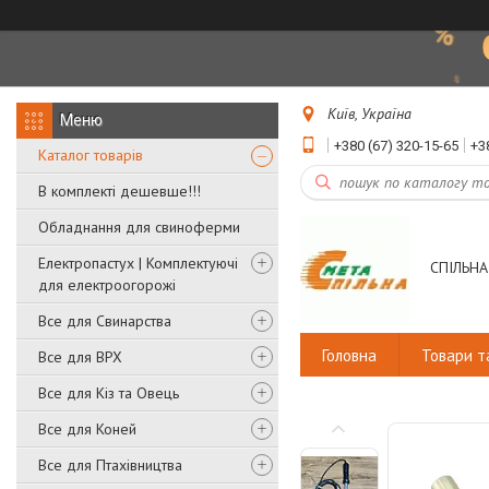
Київ, Україна
+380 (67) 320-15-65
+3
Каталог товарів
В комплекті дешевше!!!
Обладнання для свиноферми
Електропастух | Комплектуючі
СПІЛЬНА
для електроогорожі
Все для Свинарства
Головна
Товари т
Все для ВРХ
Все для Кіз та Овець
Все для Коней
Все для Птахівництва