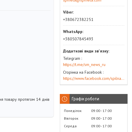
spmeta@spmeta.com
+380672382251
+380507845493
Telegram
https://t.me/sm_news_ru
Сторінка на Facebook
https://www.facebook.com/spilna.meta
Графік роботи
я товару протягом 14 днів
Понеділок
09:00
17:00
Вівторок
09:00
17:00
Середа
09:00
17:00