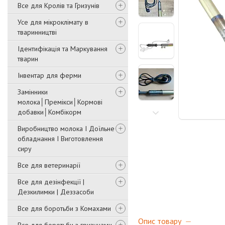
Все для Кролів та Гризунів
Усе для мікроклімату в
тваринництві
Ідентифікація та Маркування
тварин
Інвентар для ферми
Замінники
молока│Премікси│Кормові
добавки│Комбікорм
Виробництво молока І Доїльне
обладнання І Виготовлення
сиру
Все для ветеринарії
Все для дезінфекції |
Дезкилимки | Деззасоби
Все для боротьби з Комахами
Опис товару