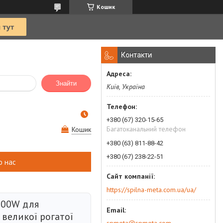
Кошик
Контакти
Знайти
Київ, Україна
+380 (67) 320-15-65
Багатоканальний телефон
Кошик
+380 (63) 811-88-42
+380 (67) 238-22-51
о нас
https://spilna-meta.com.ua/ua/
200W для
і великої рогатої