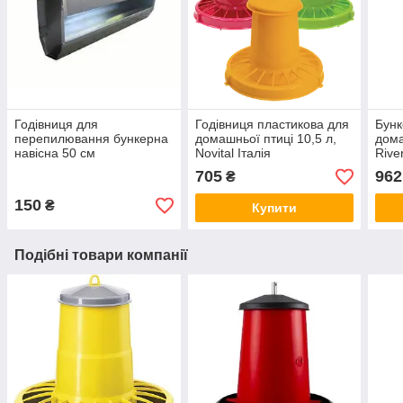
Годівниця для
Годівниця пластикова для
Бунк
перепилювання бункерна
домашньої птиці 10,5 л,
дома
навісна 50 см
Novital Італія
Rive
705
962
₴
150
₴
Купити
Подібні товари компанії