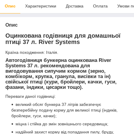
Опис
Характеристики
Доставка
Оплата
Умови п
Опис
Оцинкована годівниця для домашньої
птиці 37 л. River Systems
Країна походження: Італія.
Автогодівниця бункерна оцинкована River
Systems 37 л. рекомендована для
вигодовування сипучим кормом (зерно,
комбікорм, крупка, гранула, висівки та ін)
свійської птиці (кури, бройлери, качки, гуси,
фазани, індики, цесарки тощо).
Переваги даної годівниці:
великий обсяг бункера 37 літрів забезпечує
безперебійну подачу корму для великої птиці (індиків,
бройлери, гуси, качки);
міцна і стійка до змін зовнішнього середовища;
надійний захист корму від попадання пилу, бруду,