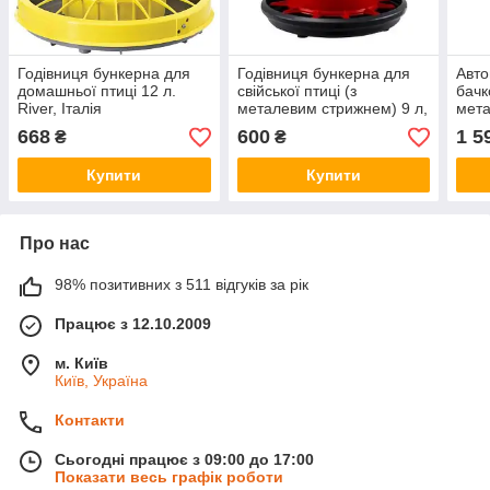
Годівниця бункерна для
Годівниця бункерна для
Авто
домашньої птиці 12 л.
свійської птиці (з
бачк
River, Італія
металевим стрижнем) 9 л,
мета
River Італія
Sys
668
600
1 5
₴
₴
Купити
Купити
Про нас
98% позитивних з 511 відгуків за рік
Працює з 12.10.2009
м. Київ
Київ, Україна
Контакти
Сьогодні працює з 09:00 до 17:00
Показати весь графік роботи