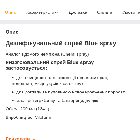
Опис
Характеристики
Доставка
Оплата
Умови п
Опис
Дезінфікувальний спрей Blue spray
Аналог відомого Чемпіона (Chemi spray)
ннзагоювальний спрей Blue spray
застосовується:
для очищення та дезінфекції невеликих ран,
подряпин, місць укусів хвостів і вух
для догляду за пуповиною новонароджених поросят
має протигрибкову та бактерицидну дію
Об'єм: 200 мл (134 г).
Виробництво: Vilofarm.
Приховати