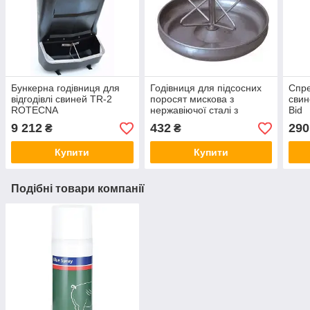
Бункерна годівниця для
Годівниця для підсосних
Спре
відгодівлі свиней TR-2
поросят мискова з
свин
ROTECNA
нержавіючої сталі з
Bid
кріпленням для щілинної
9 212
432
290
₴
₴
підлоги
Купити
Купити
Подібні товари компанії