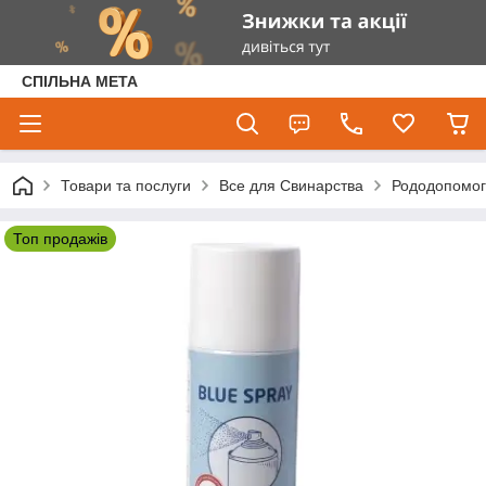
СПІЛЬНА МЕТА
Товари та послуги
Все для Свинарства
Рододопомога
Топ продажів