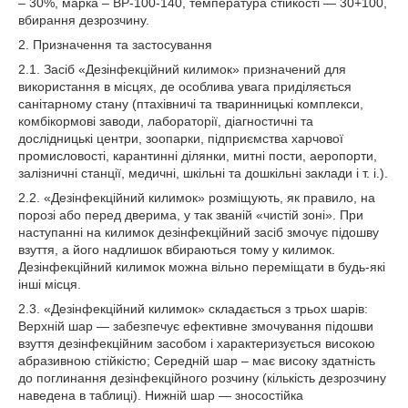
– 30%, марка – ВР-100-140, температура стійкості — 30+100,
вбирання дезрозчину.
2. Призначення та застосування
2.1. Засіб «Дезінфекційний килимок» призначений для
використання в місцях, де особлива увага приділяється
санітарному стану (птахівничі та тваринницькі комплекси,
комбікормові заводи, лабораторії, діагностичні та
дослідницькі центри, зоопарки, підприємства харчової
промисловості, карантинні ділянки, митні пости, аеропорти,
залізничні станції, медичні, шкільні та дошкільні заклади і т. і.).
2.2. «Дезінфекційний килимок» розміщують, як правило, на
порозі або перед дверима, у так званій «чистій зоні». При
наступанні на килимок дезінфекційний засіб змочує підошву
взуття, а його надлишок вбираються тому у килимок.
Дезінфекційний килимок можна вільно переміщати в будь-які
інші місця.
2.3. «Дезінфекційний килимок» складається з трьох шарів:
Верхній шар — забезпечує ефективне змочування підошви
взуття дезінфекційним засобом і характеризується високою
абразивною стійкістю; Середній шар – має високу здатність
до поглинання дезінфекційного розчину (кількість дезрозчину
наведена в таблиці). Нижній шар — зносостійка