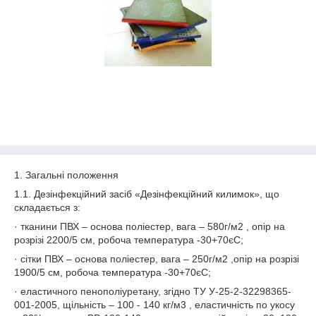
1. Загальні положення
1.1. Дезінфекційний засіб «Дезінфекційний килимок», що
складається з:
· тканини ПВХ – основа поліестер, вага – 580г/м2 , опір на
розрізі 2200/5 см, робоча температура -30+70єС;
· сітки ПВХ – основа поліестер, вага – 250г/м2 ,опір на розрізі
1900/5 см, робоча температура -30+70єС;
· еластичного пенополіуретану, згідно ТУ У-25-2-32298365-
001-2005, щільність – 100 - 140 кг/м3 , еластичність по укосу