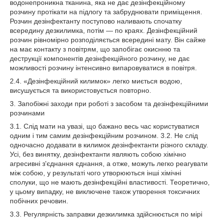
водонепроникна тканина, яка не дає дезінфекційному
розчину протікати на підлогу та забруднювати приміщення.
Розчин дезінфектанту поступово наливають спочатку
всередину дезкилимка, потім — по краях. Дезінфекційний
розчин рівномірно розподіляється всередині мату. Він сайже
на має контакту з повітрям, що запобігає окиснню та
деструкції компонентів дезінфекційного розчину, не дає
можливості розчину інтенсивно випаровуватися в повітря.
2.4. «Дезінфекційний килимок» легко миється водою,
висушується та використовується повторно.
3. Запобіжні заходи при роботі з засобом та дезінфекційними
розчинами
3.1. Слід мати на увазі, що бажано весь час користуватися
одним і тим самим дезінфекційним розчином. 3.2. Не слід
одночасно додавати в килимок дезінфектанти різного складу.
Усі, без винятку, дезінфектанти являють собою хімічно
агресивні з'єднання єднання, а отже, можуть легко реагувати
між собою, у результаті чого утворюються інші хімічні
сполуки, що не мають дезінфекційні властивості. Теоретично,
у цьому випадку, не виключене також утворення токсичних
побічних речовин.
3.3. Регулярність заправки дезкилимка здійснюється по мірі