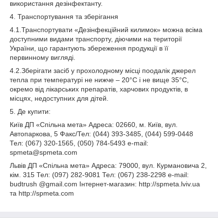
використання дезінфектанту.
4. Транспортування та зберігання
4.1.Транспортувати «Дезінфекційний килимок» можна всіма
доступними видами транспорту, діючими на території
України, що гарантують збереження продукції в її
первинному вигляді.
4.2.Зберігати засіб у прохолодному місці поодалік джерел
тепла при температурі не нижче – 20°С і не вище 35°С,
окремо від лікарських препаратів, харчових продуктів, в
місцях, недоступних для дітей.
5. Де купити:
Київ ДП «Спільна мета» Адреса: 02660, м. Київ, вул.
Автопаркова, 5 Факс/Тел: (044) 393-3485, (044) 599-0448
Тел: (067) 320-1565, (050) 784-5493 e-mail:
spmeta@spmeta.com
Львів ДП «Спільна мета» Адреса: 79000, вул. Курмановича 2,
кім. 315 Тел: (097) 282-9081 Тел: (067) 238-2298 e-mail:
budtrush @gmail.com Інтернет-магазин: http://spmeta.lviv.ua
та http://spmeta.com