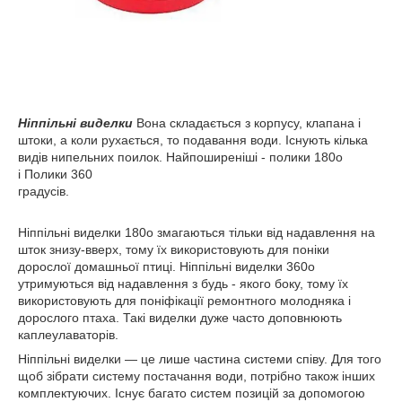
Ніппільні виделки
Вона складається з корпусу, клапана і
штоки, а коли рухається, то подавання води. Існують кілька
видів нипельних поилок. Найпоширеніші - полики 180o
і Полики 360
градусів.
Ніппільні виделки 180o змагаються тільки від надавлення на
шток знизу-вверх, тому їх використовують для поніки
дорослої домашньої птиці. Ніппільні виделки 360o
утримуються від надавлення з будь - якого боку, тому їх
використовують для поніфікації ремонтного молодняка і
дорослого птаха. Такі виделки дуже часто доповнюють
каплеулаваторів.
Ніппільні виделки — це лише частина системи співу. Для того
щоб зібрати систему постачання води, потрібно також інших
комплектуючих. Існує багато систем позицій за допомогою