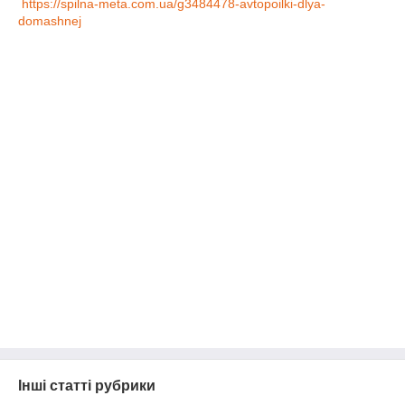
https://spilna-meta.com.ua/g3484478-avtopoilki-dlya-
domashnej
Інші статті рубрики