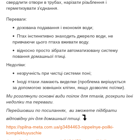
свердлити отвори в трубах, нарізати різьблення і
герметизувати з'єднання.
Переваги:
дозована подавання і економія води;
Птах інстинктивно знаходить джерело води, не
привчаючи цього птаха вживати воду.
відносно просто зібрати автоматизовану систему
повання домашньої птиці.
Недоліки:
незручність при чистці системи поні;
Іноді птахи ламають виделки (проблема вирішується
за допомогою зовнішніх клітин, якщо дозволяє поїлки).
Ми розглянули основні види поілок для птахів, розкрили їхні
недоліки та переваги.
Перейшовши по посиланнях, ви зможете підібрати
відповідну річ для домашньої птиці.
https://spilna-meta.com.ua/g3484463-nippelnye-poilki-
komplektuyuschie