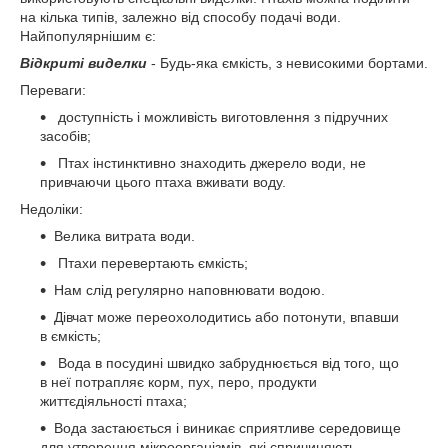
на кілька типів, залежно від способу подачі води.
Найпопулярнішим є:
Відкриті виделки
- Будь-яка ємкість, з невисокими бортами.
Переваги:
доступність і можливість виготовлення з підручних
засобів;
Птах інстинктивно знаходить джерело води, не
привчаючи цього птаха вживати воду.
Недоліки:
Велика витрата води.
Птахи перевертають ємкість;
Нам слід регулярно наповнювати водою.
Дівчат може переохолодитись або потонути, впавши
в ємкість;
Вода в посудині швидко забруднюється від того, що
в неї потрапляє корм, пух, перо, продукти
життєдіяльності птаха;
Вода застаюється і виникає сприятливе середовище
для утворення мікроорганізмів, які спричиняють