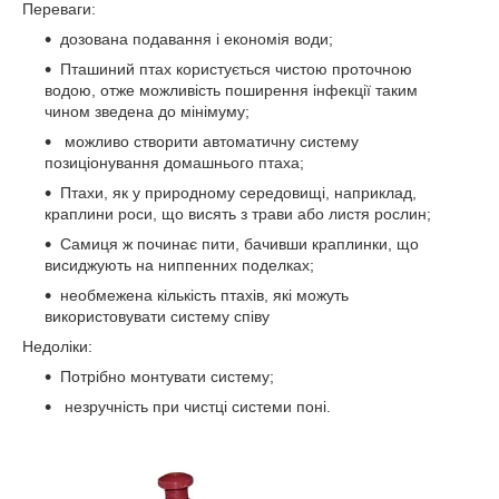
Переваги:
дозована подавання і економія води;
Пташиний птах користується чистою проточною
водою, отже можливість поширення інфекції таким
чином зведена до мінімуму;
можливо створити автоматичну систему
позиціонування домашнього птаха;
Птахи, як у природному середовищі, наприклад,
краплини роси, що висять з трави або листя рослин;
Самиця ж починає пити, бачивши краплинки, що
висиджують на ниппенних поделках;
необмежена кількість птахів, які можуть
використовувати систему співу
Недоліки:
Потрібно монтувати систему;
незручність при чистці системи поні.