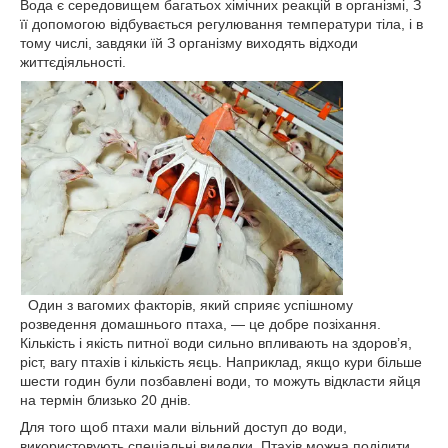
Вода є середовищем багатьох хімічних реакцій в організмі, З
її допомогою відбувається регулювання температури тіла, і в
тому числі, завдяки їй З організму виходять відходи
життєдіяльності.
Один з вагомих факторів, який сприяє успішному
розведення домашнього птаха, — це добре позіхання.
Кількість і якість питної води сильно впливають на здоров’я,
ріст, вагу птахів і кількість яєць. Наприклад, якщо кури більше
шести годин були позбавлені води, то можуть відкласти яйця
на термін близько 20 днів.
Для того щоб птахи мали вільний доступ до води,
використовують спеціальні виделки. Птахів можна поділити