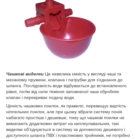
Чашкові виделки
Це невелика ємкість у вигляді чаші та
механізму пружини, клапана і патрубки для з'єднання до
шланга. Послідовність води відбувається до встановленого
рівня, потім від сили тяжіння заповненої чаші обробляє
клапан і перекриває подачу води.
Цінність чашкових поилок, як правило, перевищує вартість
ніппельних поилок, але при цьому зібрати систему понія
набагато простіше і дешевше, тому що чашкові поилки не
вимагають додаткових витрат на каплеулавальник, такі
виделки об'єднуються в систему за допомогою дешевого і
доступного шланга ПВХ і пластикових тройників, не потрібно