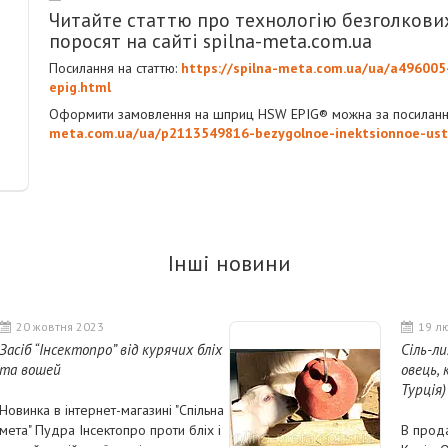
Читайте статтю про технологію безголкових
поросят на сайті spilna-meta.com.ua
Посилання на статтю:
https://spilna-meta.com.ua/ua/a496005
epig.html
Оформити замовлення на шприц HSW EPIG® можна за посилан
meta.com.ua/ua/p2113549816-bezygolnoe-inektsionnoe-ust
Інші новини
20 жовтня 2023
19 л
Засіб “Інсектопро” від курячих бліх
Сіль-ли
та вошей
овець, 
Турція)
Новинка в інтернет-магазині "Спільна
мета" Пудра Інсектопро проти бліх і
В прода