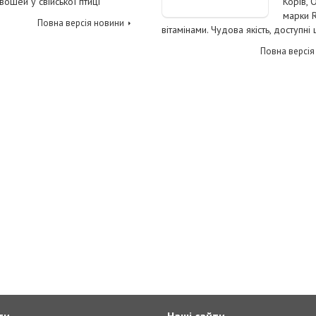
вошей у свійської птиці
Корів, 
марки R
Повна версія новини
вітамінами. Чудова якість, доступні 
Повна версія