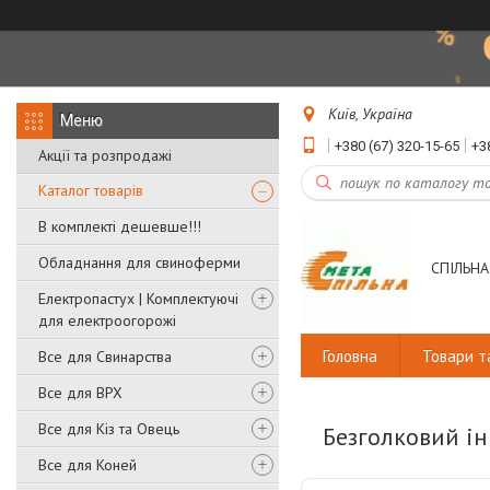
Київ, Україна
+380 (67) 320-15-65
+3
Акції та розпродажі
Каталог товарів
В комплекті дешевше!!!
Обладнання для свиноферми
СПІЛЬНА
Електропастух | Комплектуючі
для електроогорожі
Головна
Товари т
Все для Свинарства
Все для ВРХ
Все для Кіз та Овець
Безголковий ін
Все для Коней