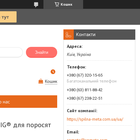
Кошик
Контакти
Знайти
Київ, Україна
+380 (67) 320-15-65
Багатоканальний телефон
Кошик
+380 (63) 811-88-42
+380 (67) 238-22-51
о нас
https://spilna-meta.com.ua/ua/
IG® для поросят