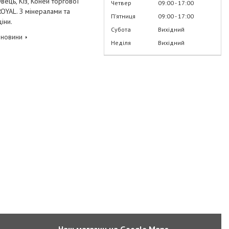
Овець, Кіз, Коней торгової
Четвер
09:00
17:00
OYAL. З мінералами та
Пʼятниця
09:00
17:00
ціни.
Субота
Вихідний
 новини
Неділя
Вихідний