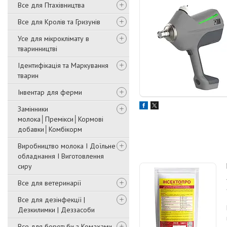
Все для Птахівництва
Все для Кролів та Гризунів
Усе для мікроклімату в
тваринництві
Ідентифікація та Маркування
тварин
Інвентар для ферми
Замінники
молока│Премікси│Кормові
добавки│Комбікорм
Виробництво молока І Доїльне
обладнання І Виготовлення
сиру
Все для ветеринарії
Все для дезінфекції |
Дезкилимки | Деззасоби
Все для боротьби з Комахами