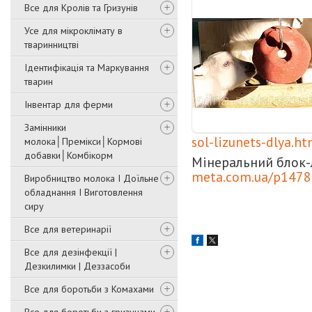
Все для Кролів та Гризунів
Усе для мікроклімату в
тваринництві
Ідентифікація та Маркування
тварин
Інвентар для ферми
Замінники
sol-lizunets-dlya.ht
молока│Премікси│Кормові
добавки│Комбікорм
Мінеральний блок-
meta.com.ua/p14784
Виробництво молока І Доїльне
обладнання І Виготовлення
сиру
Все для ветеринарії
Все для дезінфекції |
Дезкилимки | Деззасоби
Все для боротьби з Комахами