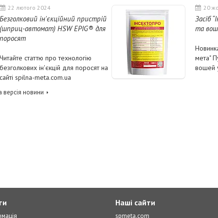
22 лютого 2024
20 ж
Безголковий ін'єкційний пристрій
Засіб “
(шприц-автомат) HSW EPIG® для
та вош
поросят
Новинка
Читайте статтю про технологію
мета" П
безголкових ін'єкцій для поросят на
вошей у
сайті spilna-meta.com.ua
 версія новини
ти
Наші сайти
рмація
spmeta.com