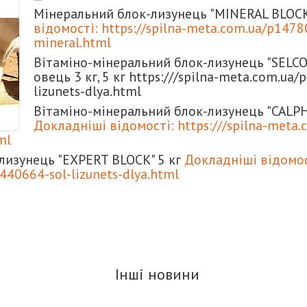
Мінеральний блок-лизунець "MINERAL BLOC
відомості: https://spilna-meta.com.ua/p1478
mineral.html
Вітаміно-мінеральний блок-лизунець "SELCO 
овець 3 кг, 5 кг https:///spilna-meta.com.ua
lizunets-dlya.html
Вітаміно-мінеральний блок-лизунець "CALP
Докладніші відомості: https:///spilna-meta
ml
лизунець "EXPERT BLOCK" 5 кг
Докладніші відомост
40664-sol-lizunets-dlya.html
Інші новини