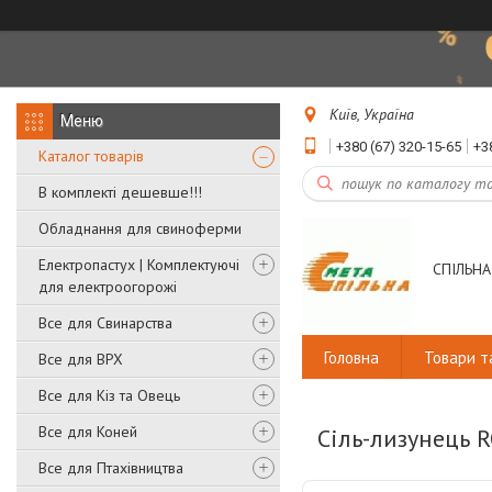
Київ, Україна
+380 (67) 320-15-65
+3
Каталог товарів
В комплекті дешевше!!!
Обладнання для свиноферми
Електропастух | Комплектуючі
СПІЛЬНА
для електроогорожі
Все для Свинарства
Головна
Товари т
Все для ВРХ
Все для Кіз та Овець
Все для Коней
Сіль-лизунець R
Все для Птахівництва