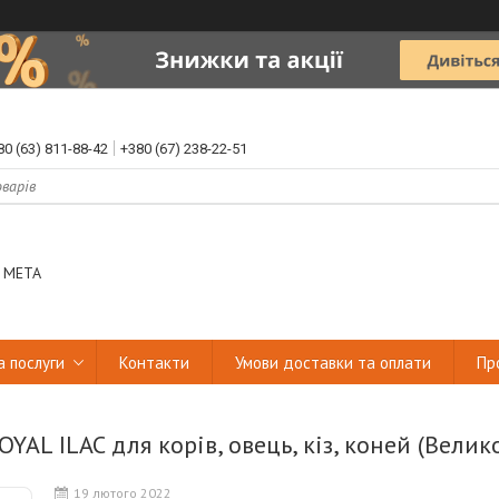
80 (63) 811-88-42
+380 (67) 238-22-51
 МЕТА
а послуги
Контакти
Умови доставки та оплати
Пр
OYAL ILAC для корів, овець, кіз, коней (Велик
19 лютого 2022