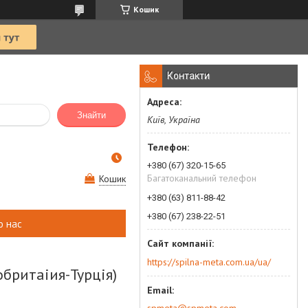
Кошик
Контакти
Знайти
Київ, Україна
+380 (67) 320-15-65
Багатоканальний телефон
Кошик
+380 (63) 811-88-42
+380 (67) 238-22-51
о нас
https://spilna-meta.com.ua/ua/
обритаіия-Турція)