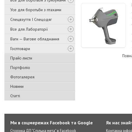
Все для боротьби з гризунами
Усе для боротьби з птахами
Спецвзуття І Спецодяг
Все для Лабораторії
Ваги — Вагове обладнання
Госптовари
Повна
Прайс-листи
Портфоліо
Фотогалерея
Новини
Статті
Ми в соцмережах Facebook та Google
Як нас знай
Сторінка ДП "Спільна мета" в Facebook
Контакна інфо