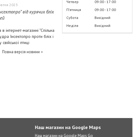
Четвер
09:00
17:00
овтня 2023
Пʼятниця
09:00
17:00
Інсектопро” від курячих бліх
ей
Субота
Вихідний
Неділя
Вихідний
 в інтернет-магазині "Спільна
удра Інсектопро проти бліх і
 свійської птиці
Повна версія новини
Наш магазин на Google Maps
Наш магазин на Google Maps Go