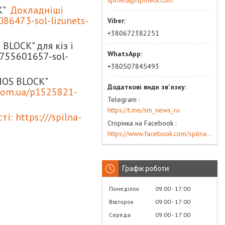
spmeta@spmeta.com
K"
Докладніші
086473-sol-lizunets-
+380672382251
BLOCK" для кіз і
/p755601657-sol-
+380507845493
HOS BLOCK"
.com.ua/p1525821-
Telegram
https://t.me/sm_news_ru
і: https:///spilna-
Сторінка на Facebook
https://www.facebook.com/spilna.meta
Графік роботи
Понеділок
09:00
17:00
Вівторок
09:00
17:00
Середа
09:00
17:00