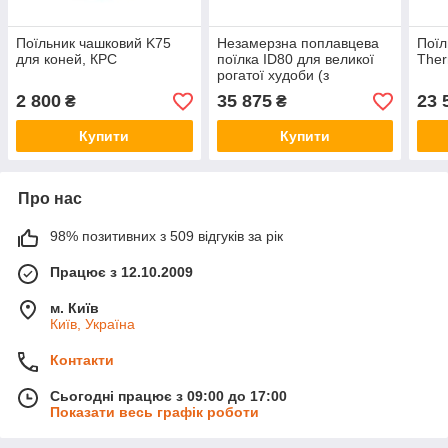
Поїльник чашковий K75
Незамерзна поплавцева
Поїл
для коней, КРС
поїлка ID80 для великої
Ther
рогатої худоби (з
підігрівом 120W/24V)
2 800
35 875
23 
₴
₴
Купити
Купити
Про нас
98% позитивних з 509 відгуків за рік
Працює з 12.10.2009
м. Київ
Київ, Україна
Контакти
Сьогодні працює з 09:00 до 17:00
Показати весь графік роботи