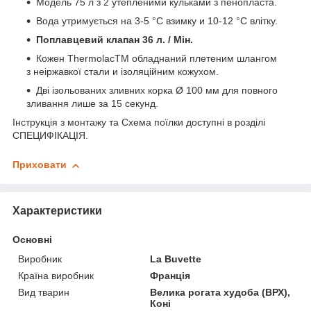
Модель 75 л з 2 утепленими кульками з пенопласта.
Вода утримується на 3-5 °C взимку и 10-12 °C влітку.
Поплавцевий клапан 36 л. / Мін.
Кожен ThermolacTM обладнаний плетеним шлангом
з неіржавкої стали и ізоляційним кожухом.
Дві ізольованих зливних корка Ø 100 мм для повного
зливання лише за 15 секунд.
Інструкція з монтажу та Схема поїлки доступні в розділі
СПЕЦИФІКАЦІЯ.
Приховати
Характеристики
Основні
Виробник
La Buvette
Країна виробник
Франція
Вид тварин
Велика рогата худоба (ВРХ),
Коні