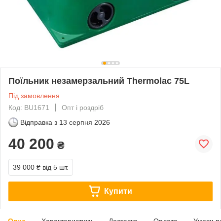
Поїльник незамерзальний Thermolac 75L
Під замовлення
Код: BU1671
Опт і роздріб
Відправка з
13 серпня 2026
40 200
₴
39 000 ₴
від 5 шт.
Купити
Опис
Характеристики
Доставка
Оплата
Умови п