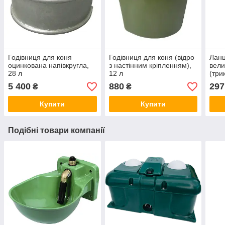
Годівниця для коня
Годівниця для коня (відро
Ланц
оцинкована напівкругла,
з настінним кріпленням),
вели
28 л
12 л
(три
мм)
5 400
880
297
₴
₴
Купити
Купити
Подібні товари компанії