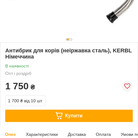
Антибрик для корів (неіржавка сталь), KERBL
Німеччина
В наявності
Опт і роздріб
1 750
₴
1 700 ₴
від 10 шт.
Купити
Опис
Характеристики
Доставка
Оплата
Умови п