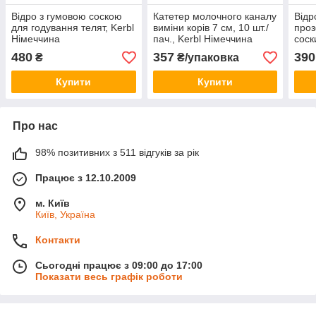
Відро з гумовою соскою
Катетер молочного каналу
Відр
для годування телят, Kerbl
виміни корів 7 см, 10 шт./
проз
Німеччина
пач., Kerbl Німеччина
соск
Німе
480
357
390
₴
₴/упаковка
Купити
Купити
Про нас
98% позитивних з 511 відгуків за рік
Працює з 12.10.2009
м. Київ
Київ, Україна
Контакти
Сьогодні працює з 09:00 до 17:00
Показати весь графік роботи