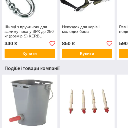
Щипці з пружиною для
Невуздок для корів і
Ремі
зажиму носа у ВРХ до 250
молодих биків
подв
кг (розмір S) KERBL
340
850
590
₴
₴
Купити
Купити
Подібні товари компанії