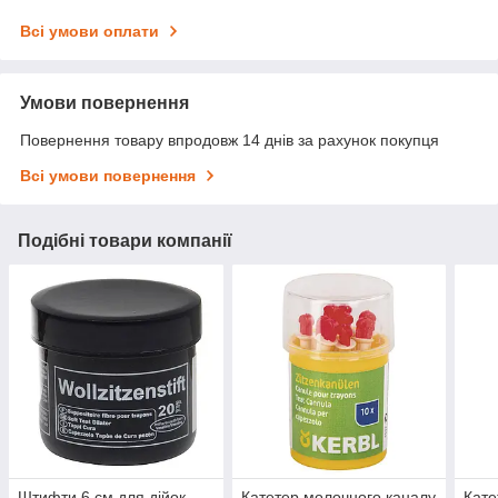
Всі умови оплати
Умови повернення
Повернення товару впродовж 14 днів за рахунок покупця
Всі умови повернення
Подібні товари компанії
Штифти 6 см для дійок
Катетер молочного каналу
Кате