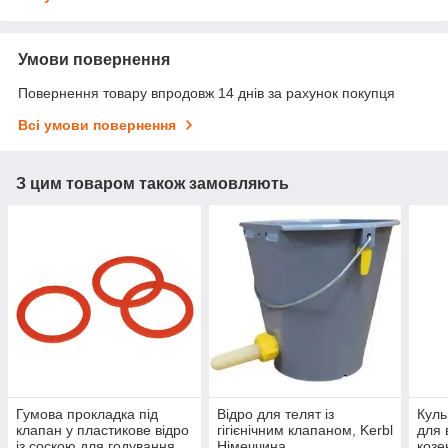
Умови повернення
Повернення товару впродовж 14 днів за рахунок покупця
Всі умови повернення
З цим товаром також замовляють
Гумова прокладка під
Відро для телят із
Куль
клапан у пластикове відро
гігієнічним клапаном, Kerbl
для 
із соскою для годування
Німеччина
козе