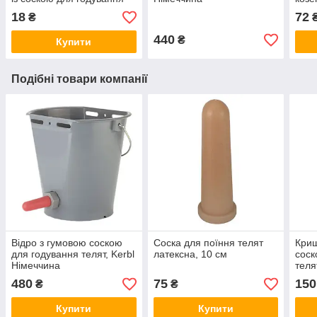
телят
18
72
₴
440
₴
Купити
Подібні товари компанії
Відро з гумовою соскою
Соска для поїння телят
Криш
для годування телят, Kerbl
латексна, 10 см
соск
Німеччина
теля
480
75
150
₴
₴
Купити
Купити