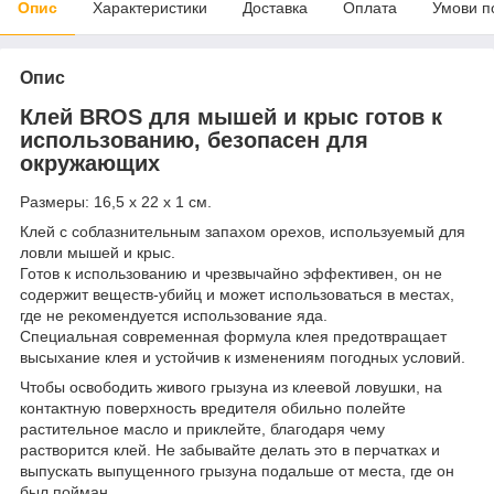
Опис
Характеристики
Доставка
Оплата
Умови п
Опис
Клей BROS для мышей и крыс готов к
использованию, безопасен для
окружающих
Размеры: 16,5 х 22 х 1 см.
Клей с соблазнительным запахом орехов, используемый для
ловли мышей и крыс.
Готов к использованию и чрезвычайно эффективен, он не
содержит веществ-убийц и может использоваться в местах,
где не рекомендуется использование яда.
Специальная современная формула клея предотвращает
высыхание клея и устойчив к изменениям погодных условий.
Чтобы освободить живого грызуна из клеевой ловушки, на
контактную поверхность вредителя обильно полейте
растительное масло и приклейте, благодаря чему
растворится клей. Не забывайте делать это в перчатках и
выпускать выпущенного грызуна подальше от места, где он
был пойман.