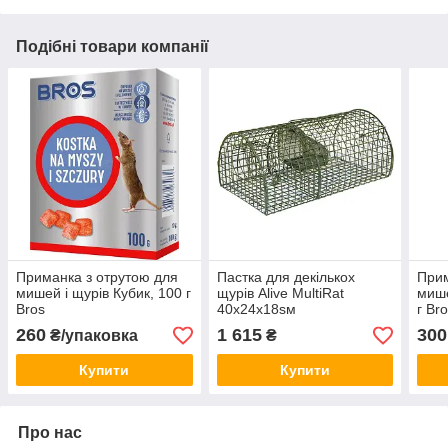
Подібні товари компанії
Приманка з отрутою для
Пастка для декількох
Прим
мишей і щурів Кубик, 100 г
щурів Alive MultiRat
мише
Bros
40x24x18sм
г Br
260
1 615
300
₴/упаковка
₴
Купити
Купити
Про нас