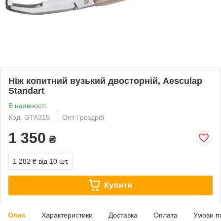
Ніж копитний вузький двосторній, Aesculap
Standart
В наявності
Код: GTA315
Опт і роздріб
1 350
₴
1 282 ₴
від 10 шт.
Купити
Опис
Характеристики
Доставка
Оплата
Умови п