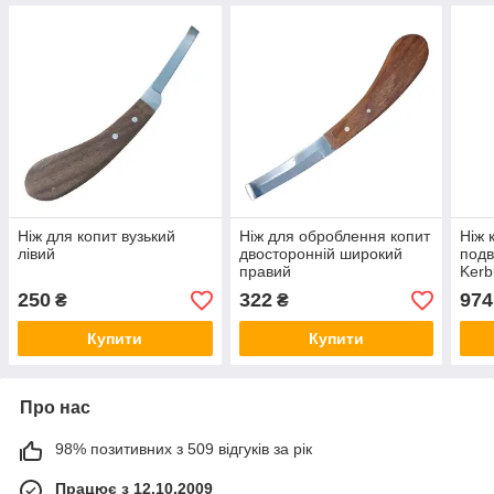
Ніж для копит вузький
Ніж для оброблення копит
Ніж 
лівий
двосторонній широкий
подв
правий
Kerb
250
322
974
₴
₴
Купити
Купити
Про нас
98% позитивних з 509 відгуків за рік
Працює з 12.10.2009