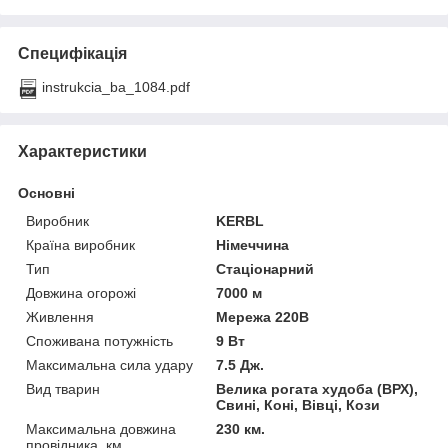
Специфікація
instrukcia_ba_1084.pdf
Характеристики
Основні
Виробник
KERBL
Країна виробник
Німеччина
Тип
Стаціонарний
Довжина огорожі
7000 м
Живлення
Мережа 220В
Споживана потужність
9 Вт
Максимальна сила удару
7.5 Дж.
Вид тварин
Велика рогата худоба (ВРХ),
Свині, Коні, Вівці, Кози
Максимальна довжина
230 км.
провідника, км.