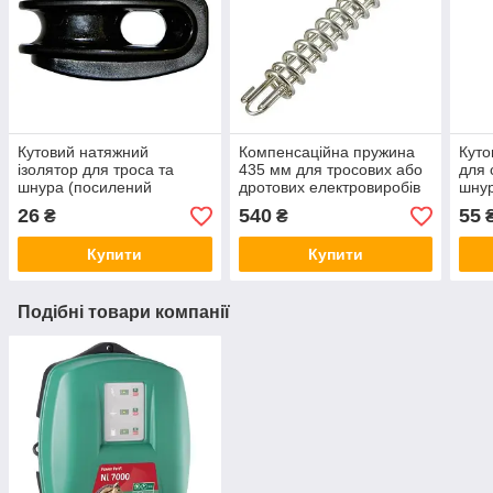
Кутовий натяжний
Компенсаційна пружина
Куто
ізолятор для троса та
435 мм для тросових або
для 
шнура (посилений
дротових електровиробів
шнур
поліамідними волокнами)
26
540
55
₴
₴
Купити
Купити
Подібні товари компанії