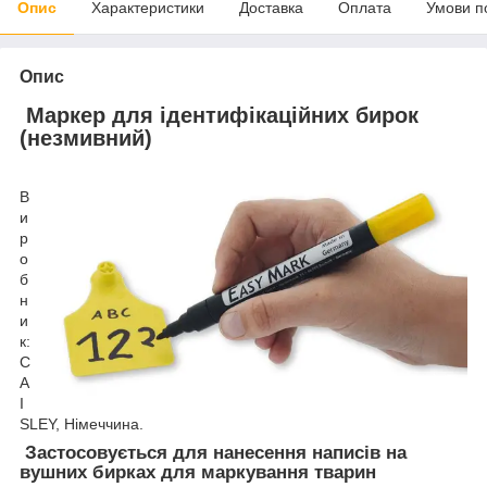
Опис
Характеристики
Доставка
Оплата
Умови п
Опис
Маркер для ідентифікаційних бирок
(незмивний)
В
и
р
о
б
н
и
к:
C
A
I
SLEY, Німеччина.
Застосовується для нанесення написів на
вушних бирках для маркування тварин