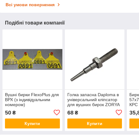
Всі умови повернення
Подібні товари компанії
Вушні бирки FlexoPlus для
Голка запасна Daploma в
Бирк
ВРХ (з індивідуальним
універсальний кліпсатор
57х7
номером)
для вушних бирок ZORYA
КРС
50
68
35,
₴
₴
Купити
Купити