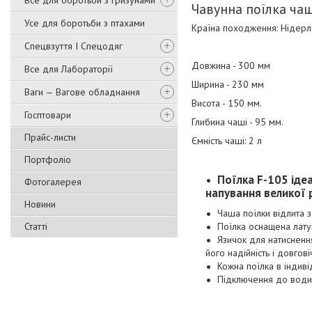
Все для боротьби з гризунами
Чавунна поїлка чаш
Усе для боротьби з птахами
Країна походження: Нідерл
Спецвзуття І Спецодяг
Довжина - 300 мм
Все для Лабораторії
Ширина - 230 мм
Ваги — Вагове обладнання
Висота - 150 мм.
Госптовари
Глибина чаші - 95 мм.
Прайс-листи
Ємність чаші: 2 л
Портфоліо
Поїлка F-105 іде
Фотогалерея
напування великої 
Новини
Чаша поїлки відлита
Статті
Поїлка оснащена лату
Язичок для натиснення
його надійність і довговіч
Кожна поїлка в індиві
Підключення до води 