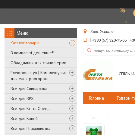
Київ, Україна
+380 (67) 320-15-65
+3
Каталог товарів
В комплекті дешевше!!!
Обладнання для свиноферми
Електропастух | Комплектуючі
СПІЛЬНА
для електроогорожі
Все для Свинарства
Головна
Товари т
Все для ВРХ
Все для Кіз та Овець
Все для Коней
Все для Птахівництва