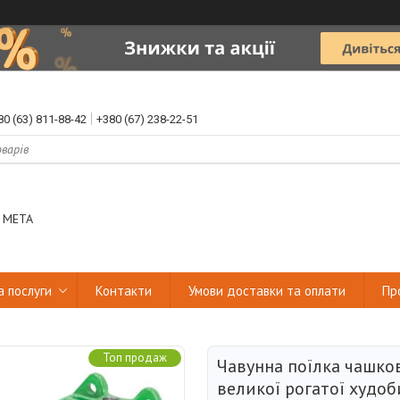
80 (63) 811-88-42
+380 (67) 238-22-51
 МЕТА
а послуги
Контакти
Умови доставки та оплати
Пр
Топ продаж
Чавунна поїлка чашко
великої рогатої худоб