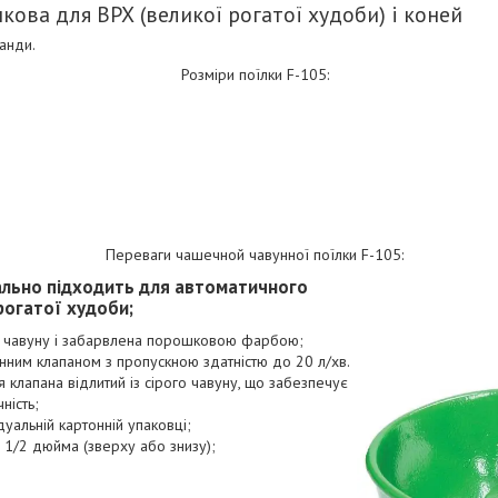
кова для ВРХ (великої рогатої худоби) і коней
анди.
Розміри поїлки F-105:
Переваги чашечной чавунної поїлки F-105:
ально підходить для автоматичного
рогатої худоби;
 з чавуну і забарвлена порошковою фарбою;
нним клапаном з пропускною здатністю до 20 л/хв.
 клапана відлитий із сірого чавуну, що забезпечує
ність;
дуальній картонній упаковці;
1/2 дюйма (зверху або знизу);