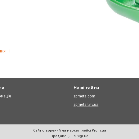
ння
ти
Наші сайти
рмація
spmeta.com
spmeta.lviv.ua
Сайт створений на маркетплейсі
Prom.ua
Продавець на Bigl.ua