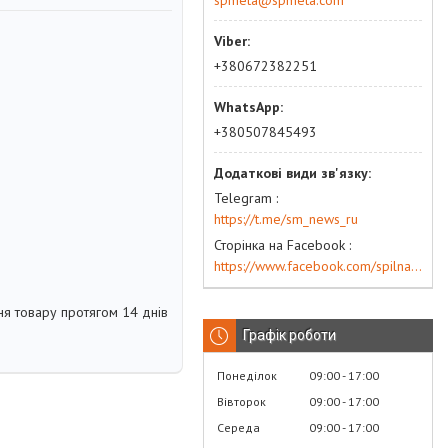
spmeta@spmeta.com
+380672382251
+380507845493
Telegram
https://t.me/sm_news_ru
Сторінка на Facebook
https://www.facebook.com/spilna.meta
я товару протягом 14 днів
Графік роботи
Понеділок
09:00
17:00
Вівторок
09:00
17:00
Середа
09:00
17:00