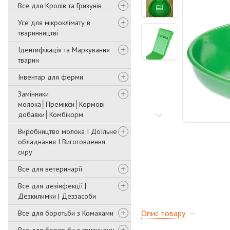
Все для Кролів та Гризунів
Усе для мікроклімату в
тваринництві
Ідентифікація та Маркування
тварин
Інвентар для ферми
Замінники
молока│Премікси│Кормові
добавки│Комбікорм
Виробництво молока І Доїльне
обладнання І Виготовлення
сиру
Все для ветеринарії
Все для дезінфекції |
Дезкилимки | Деззасоби
Опис товару
Все для боротьби з Комахами