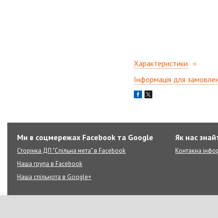
Характеристики
Інформація для замовле
Ми в соцмережах Facebook та Google
Як нас знай
Сторінка ДП "Спільна мета" в Facebook
Контакна інфо
Наша група в Facebook
Наша спільнота в Google+