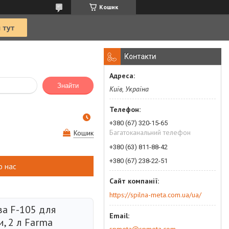
Кошик
Контакти
Знайти
Київ, Україна
+380 (67) 320-15-65
Багатоканальний телефон
Кошик
+380 (63) 811-88-42
+380 (67) 238-22-51
о нас
https://spilna-meta.com.ua/ua/
ва F-105 для
и, 2 л Farma