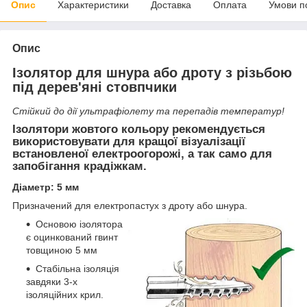
Опис
Характеристики
Доставка
Оплата
Умови п
Опис
Ізолятор для шнура або дроту з різьбою
під дерев'яні стовпчики
Стійкий до дії ультрафіолету та перепадів температур!
Ізолятори жовтого кольору рекомендується
використовувати для кращої візуалізації
встановленої електроогорожі, а так само для
запобігання крадіжкам.
Діаметр: 5 мм
Призначений для електропастух з дроту або шнура.
Основою ізолятора
є оцинкований гвинт
товщиною 5 мм
Стабільна ізоляція
завдяки 3-х
ізоляційних крил.