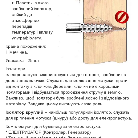
Пластик, з якого
зроблений ізолятор,
стійкий до
атмосферних
перепадів
температур і впливу
ультрафіолету.
Країна походження:
Німеччина.
Упаковка - 25 шт.
Ізолятори
електропастуха використовуються для огорож, зроблених з
дерев'яних кілочків. Служать для ізолювання мотузки, дроти
від контакту з кілочком. Дерев'яні кілочки не є хорошими
ізоляторами і відбувається проходження струму в землю.
Важливо, щоб ізолятори були зроблені якісно і з відповідного
матеріалу. Завдяки цьому виконують свою роль.
Ізолятор круглий
– найбільш популярний ізолятор, служать
для кріплення мотузки (шнуру) або дроту для електропастуха.
Комплектуючі для будівництва електропастуха:
* ЕЛЕКТРИЗАТОР (Контролер, Генератор)