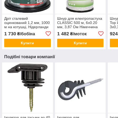
Дріт сталевий
Шнур для електропастуха
Шнур
оцинкований 1,2 мм, 1000
CLASSIC 500 м, 6x0.20
Top 
м на котушці, Нідерланди
мм, 3,87 Ом Німеччина
3х0,
Німе
1 730
1 482
924
₴/бобіна
₴/моток
Купити
Купити
Подібні товари компанії
Ізолятор для тасьми до 40
Ізолятор для
Ізол